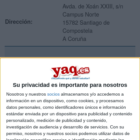
Avda. de Xoán XXIII, s/n
Campus Norte
Dirección:
15782 Santiago de
Compostela
A Coruña
Recibir más
información
Su privacidad es importante para nosotros
Rellena este formulario con tus datos y un texto con las
Nosotros y nuestros
socios
almacenamos y/o accedemos a
preguntas que quieres hacer. Al pulsar el botón de enviar,
información en un dispositivo, como cookies, y procesamos
los datos y la pregunta que has introducido se enviarán
datos personales, como identificadores únicos e información
por correo electrónico al centro educativo para que te
estándar enviada por un dispositivo para publicidad y contenido
respondan ellos directamente.
personalizado, medición de publicidad y contenido,
Tu nombre:
*
investigación de audiencia y desarrollo de servicios.
Con su
permiso, nosotros y nuestros socios podemos utilizar datos de