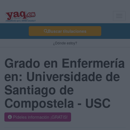
Toggl
navig
Buscar titulaciones
¿Dónde estoy?
Grado en Enfermería
en: Universidade de
Santiago de
Compostela - USC
Pídeles información ¡GRATIS!