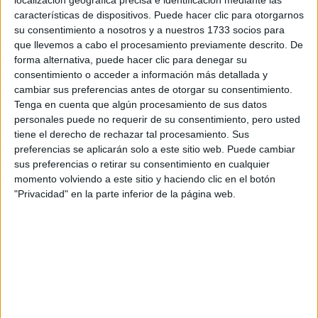
localización geográfica precisa e identificación mediante las
Tus apellidos:
*
características de dispositivos. Puede hacer clic para otorgarnos
su consentimiento a nosotros y a nuestros 1733 socios para
Tu email:
*
que llevemos a cabo el procesamiento previamente descrito. De
forma alternativa, puede hacer clic para denegar su
consentimiento o acceder a información más detallada y
¿Qué quieres preguntar?
*
cambiar sus preferencias antes de otorgar su consentimiento.
Tenga en cuenta que algún procesamiento de sus datos
personales puede no requerir de su consentimiento, pero usted
tiene el derecho de rechazar tal procesamiento. Sus
preferencias se aplicarán solo a este sitio web. Puede cambiar
sus preferencias o retirar su consentimiento en cualquier
Escribe aquí las dudas o preguntas que te gustaría que te
momento volviendo a este sitio y haciendo clic en el botón
respondieran: plazos de preinscripción, precios, plazas
"Privacidad" en la parte inferior de la página web.
disponibles…:
Acepto los
términos y condiciones
y la
política de
privacidad
:
*