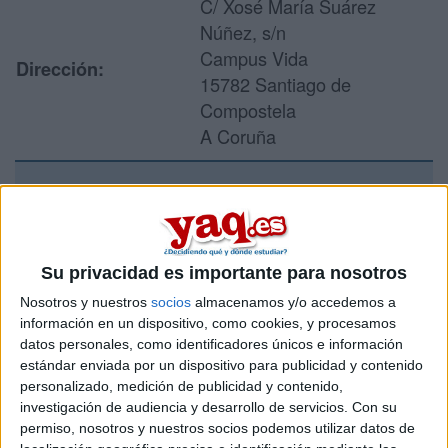
C/ Xosé María Suárez
Núñez, s/n
Campus Vida
Dirección:
15782 Santiago de
Compostela
A Coruña
Recibir más
información
Su privacidad es importante para nosotros
Rellena este formulario con tus datos y un texto con las
Nosotros y nuestros
socios
almacenamos y/o accedemos a
preguntas que quieres hacer. Al pulsar el botón de enviar,
información en un dispositivo, como cookies, y procesamos
los datos y la pregunta que has introducido se enviarán
datos personales, como identificadores únicos e información
por correo electrónico al centro educativo para que te
estándar enviada por un dispositivo para publicidad y contenido
respondan ellos directamente.
personalizado, medición de publicidad y contenido,
investigación de audiencia y desarrollo de servicios.
Con su
Tu nombre:
*
permiso, nosotros y nuestros socios podemos utilizar datos de