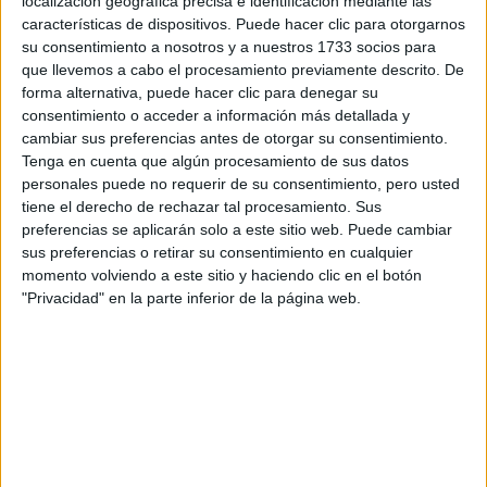
localización geográfica precisa e identificación mediante las
Tus apellidos:
*
características de dispositivos. Puede hacer clic para otorgarnos
su consentimiento a nosotros y a nuestros 1733 socios para
que llevemos a cabo el procesamiento previamente descrito. De
Tu email:
*
forma alternativa, puede hacer clic para denegar su
consentimiento o acceder a información más detallada y
¿Qué quieres preguntar?
*
cambiar sus preferencias antes de otorgar su consentimiento.
Tenga en cuenta que algún procesamiento de sus datos
personales puede no requerir de su consentimiento, pero usted
tiene el derecho de rechazar tal procesamiento. Sus
preferencias se aplicarán solo a este sitio web. Puede cambiar
sus preferencias o retirar su consentimiento en cualquier
momento volviendo a este sitio y haciendo clic en el botón
Escribe aquí las dudas o preguntas que te gustaría que te
"Privacidad" en la parte inferior de la página web.
respondieran: plazos de preinscripción, precios, plazas
disponibles…:
Acepto los
términos y condiciones
y la
política de
privacidad
:
*