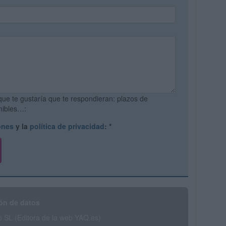
que te gustaría que te respondieran: plazos de
onibles…:
ones
y la
política de privacidad
:
*
ón de datos
SL (Editora de la web YAQ.es)