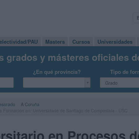
electividad/PAU
Masters
Cursos
Universidades
s grados y másteres oficiales 
¿En qué provincia?
Tipo de for
fesorado
A Coruña
de Formación en: Universidade de Santiago de Compostela - USC
rsitario en Procesos 