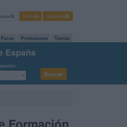
Buscar
Entrar
Regístrate
Foros
Profesiones
Tienda
de España
mación:
de Formación