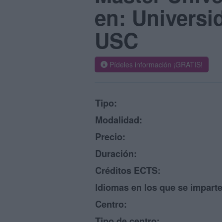
en: Universi
USC
Pídeles información ¡GRATIS!
Tipo:
Modalidad:
Precio:
Duración:
Créditos ECTS:
Idiomas en los que se imparte
Centro:
Tipo de centro: