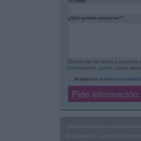
Tu email:
*
¿Qué quieres preguntar?
*
Escribe aquí las dudas o preguntas 
preinscripción, precios, plazas disp
Acepto los
términos y condici
Información básica sobre protecci
Responsable:
Compás Mediterráneo 