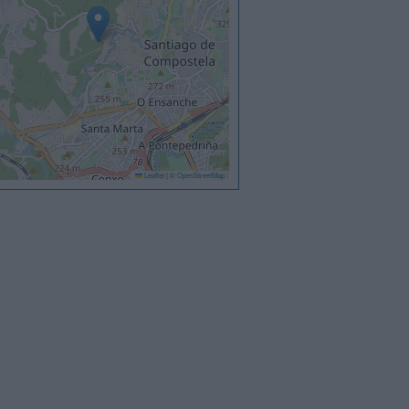
Leaflet
|
©
OpenStreetMap