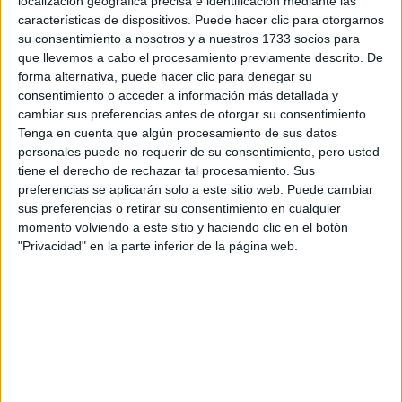
localización geográfica precisa e identificación mediante las
Tus apellidos:
*
características de dispositivos. Puede hacer clic para otorgarnos
su consentimiento a nosotros y a nuestros 1733 socios para
que llevemos a cabo el procesamiento previamente descrito. De
Tu email:
*
forma alternativa, puede hacer clic para denegar su
consentimiento o acceder a información más detallada y
¿Qué quieres preguntar?
*
cambiar sus preferencias antes de otorgar su consentimiento.
Tenga en cuenta que algún procesamiento de sus datos
personales puede no requerir de su consentimiento, pero usted
tiene el derecho de rechazar tal procesamiento. Sus
preferencias se aplicarán solo a este sitio web. Puede cambiar
sus preferencias o retirar su consentimiento en cualquier
momento volviendo a este sitio y haciendo clic en el botón
Escribe aquí las dudas o preguntas que te gustaría que te
"Privacidad" en la parte inferior de la página web.
respondieran: plazos de preinscripción, precios, plazas
disponibles…:
Acepto los
términos y condiciones
y la
política de
privacidad
:
*