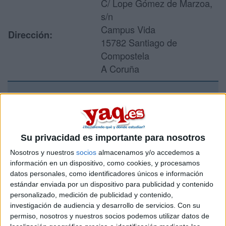
C/ Lope Gómez de Marzoa,
s/n
Campus Vida
Dirección:
15782 Santiago de
Compostela
A Coruña
Recibir más
información
Su privacidad es importante para nosotros
Rellena este formulario con tus datos y un texto con las
Nosotros y nuestros
socios
almacenamos y/o accedemos a
preguntas que quieres hacer. Al pulsar el botón de enviar,
información en un dispositivo, como cookies, y procesamos
los datos y la pregunta que has introducido se enviarán
datos personales, como identificadores únicos e información
por correo electrónico al centro educativo para que te
estándar enviada por un dispositivo para publicidad y contenido
respondan ellos directamente.
personalizado, medición de publicidad y contenido,
investigación de audiencia y desarrollo de servicios.
Con su
Tu nombre:
*
permiso, nosotros y nuestros socios podemos utilizar datos de