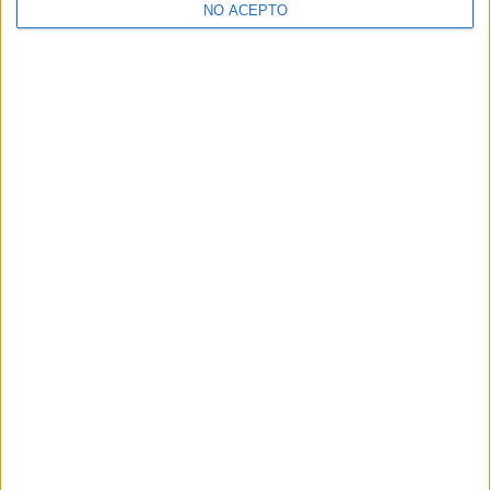
NO ACEPTO
¿Decidiendo si estudiar esto?
Pídeles información ¡GRATIS!
Mapa
+
−
Leaflet
|
©
OpenStreetMap