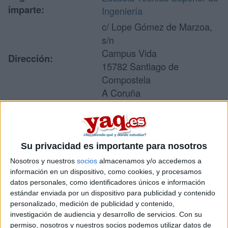
imparte:
Ingeniería
c/ Lope Gómez de Marzoa,
s/n
Campus Vida
Dirección:
15782 Santiago de
Compostela
A Coruña
Recibir más
Su privacidad es importante para nosotros
información
Nosotros y nuestros
socios
almacenamos y/o accedemos a
información en un dispositivo, como cookies, y procesamos
Rellena este formulario con tus datos y un texto con las
datos personales, como identificadores únicos e información
preguntas que quieres hacer. Al pulsar el botón de enviar,
estándar enviada por un dispositivo para publicidad y contenido
los datos y la pregunta que has introducido se enviarán
personalizado, medición de publicidad y contenido,
por correo electrónico al centro educativo para que te
investigación de audiencia y desarrollo de servicios.
Con su
respondan ellos directamente.
permiso, nosotros y nuestros socios podemos utilizar datos de