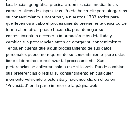
Tu nombre:
*
localización geográfica precisa e identificación mediante las
características de dispositivos. Puede hacer clic para otorgarnos
su consentimiento a nosotros y a nuestros 1733 socios para
Tus apellidos:
*
que llevemos a cabo el procesamiento previamente descrito. De
forma alternativa, puede hacer clic para denegar su
Tu email:
*
consentimiento o acceder a información más detallada y
cambiar sus preferencias antes de otorgar su consentimiento.
Tenga en cuenta que algún procesamiento de sus datos
¿Qué quieres preguntar?
*
personales puede no requerir de su consentimiento, pero usted
tiene el derecho de rechazar tal procesamiento. Sus
preferencias se aplicarán solo a este sitio web. Puede cambiar
sus preferencias o retirar su consentimiento en cualquier
momento volviendo a este sitio y haciendo clic en el botón
"Privacidad" en la parte inferior de la página web.
Escribe aquí las dudas o preguntas que te gustaría que te
respondieran: plazos de preinscripción, precios, plazas
disponibles…:
Acepto los
términos y condiciones
y la
política de
privacidad
:
*