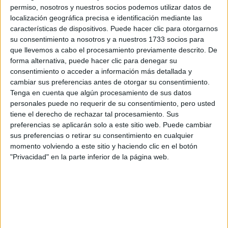
por correo electrónico al centro educativo para que te
permiso, nosotros y nuestros socios podemos utilizar datos de
respondan ellos directamente.
localización geográfica precisa e identificación mediante las
Tu nombre:
*
características de dispositivos. Puede hacer clic para otorgarnos
su consentimiento a nosotros y a nuestros 1733 socios para
que llevemos a cabo el procesamiento previamente descrito. De
Tus apellidos:
*
forma alternativa, puede hacer clic para denegar su
consentimiento o acceder a información más detallada y
cambiar sus preferencias antes de otorgar su consentimiento.
Tu email:
*
Tenga en cuenta que algún procesamiento de sus datos
personales puede no requerir de su consentimiento, pero usted
¿Qué quieres preguntar?
*
tiene el derecho de rechazar tal procesamiento. Sus
preferencias se aplicarán solo a este sitio web. Puede cambiar
sus preferencias o retirar su consentimiento en cualquier
momento volviendo a este sitio y haciendo clic en el botón
"Privacidad" en la parte inferior de la página web.
Escribe aquí las dudas o preguntas que te gustaría que te
respondieran: plazos de preinscripción, precios, plazas
disponibles…:
Acepto los
términos y condiciones
y la
política de