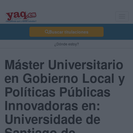
Toggl
navig
Buscar titulaciones
¿Dónde estoy?
Máster Universitario
en Gobierno Local y
Políticas Públicas
Innovadoras en:
Universidade de
Santiago de