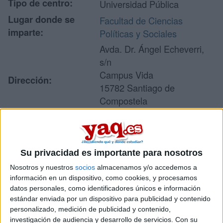
Tipo de centro:
Universidad Pública
Lugar donde se
Facultad de Ciencias
imparte:
Políticas y Sociales
Avda. Dr. Ángel Echeverri,
s/n
Campus Vida
Dirección:
15782 Santiago de
Compostela
A Coruña
Recibir más
Su privacidad es importante para nosotros
Nosotros y nuestros
socios
almacenamos y/o accedemos a
información
información en un dispositivo, como cookies, y procesamos
datos personales, como identificadores únicos e información
Rellena este formulario con tus datos y un texto con las
estándar enviada por un dispositivo para publicidad y contenido
preguntas que quieres hacer. Al pulsar el botón de enviar,
personalizado, medición de publicidad y contenido,
los datos y la pregunta que has introducido se enviarán
investigación de audiencia y desarrollo de servicios.
Con su