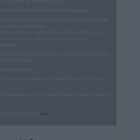
SL (Editora de la web YAQ.es)
mediante este formulario será utilizada para:
 educativo correspondiente, para que te proporcione la
acuerdo a tus intereses.
ción educativa y mejora personal de acuerdo a tus
trónico de yaq.es, que puede incluir también
icitarias.
ualquier medio de comunicación, como correo electrónico,
ios electrónicos.
o del interesado.
SL (empresa editora de la web YAQ.es), así como el
rimir los datos, así como otros derechos, como se explica
 privacidad completa
aquí
.