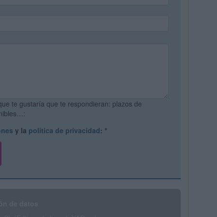
que te gustaría que te respondieran: plazos de
onibles…:
ones
y la
política de privacidad
:
*
ón de datos