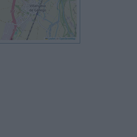
Leaflet
|
©
OpenStreetMap