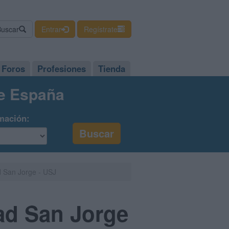
Buscar
Entrar
Regístrate
Foros
Profesiones
Tienda
de España
mación:
d San Jorge - USJ
ad San Jorge