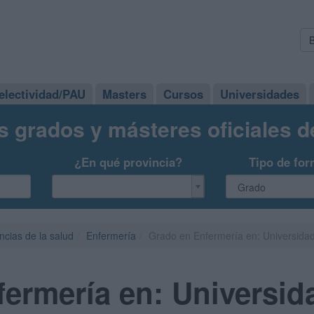
electividad/PAU
Masters
Cursos
Universidades
s grados y másteres oficiales 
¿En qué provincia?
Tipo de for
ncias de la salud
Enfermería
Grado en Enfermería en: Universida
ermería en: Universid