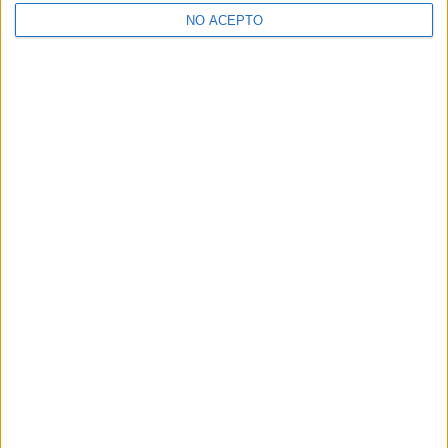
>> Residencias de estudiantes y colegios mayores en Madrid
NO ACEPTO
¿Decidiendo si estudiar esto?
Pídeles información ¡GRATIS!
Mapa
+
−