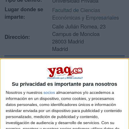
Universidad Privada
Lugar donde se
Facultad de Ciencias
imparte:
Económicas y Empresariales
Calle Julián Romea, 23
Campus de Moncloa
Dirección:
28003 Madrid
Madrid
Recibir más
información
Su privacidad es importante para nosotros
Nosotros y nuestros
socios
almacenamos y/o accedemos a
Rellena este formulario con tus datos y un texto con las
información en un dispositivo, como cookies, y procesamos
preguntas que quieres hacer. Al pulsar el botón de enviar,
datos personales, como identificadores únicos e información
los datos y la pregunta que has introducido se enviarán
estándar enviada por un dispositivo para publicidad y contenido
por correo electrónico al centro educativo para que te
personalizado, medición de publicidad y contenido,
respondan ellos directamente.
investigación de audiencia y desarrollo de servicios.
Con su
Tu nombre:
*
permiso, nosotros y nuestros socios podemos utilizar datos de