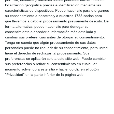
localización geográfica precisa e identificación mediante las
características de dispositivos. Puede hacer clic para otorgarnos
Tus apellidos:
*
su consentimiento a nosotros y a nuestros 1733 socios para
que llevemos a cabo el procesamiento previamente descrito. De
Tu email:
*
forma alternativa, puede hacer clic para denegar su
consentimiento o acceder a información más detallada y
cambiar sus preferencias antes de otorgar su consentimiento.
¿Qué quieres preguntar?
*
Tenga en cuenta que algún procesamiento de sus datos
personales puede no requerir de su consentimiento, pero usted
tiene el derecho de rechazar tal procesamiento. Sus
preferencias se aplicarán solo a este sitio web. Puede cambiar
sus preferencias o retirar su consentimiento en cualquier
momento volviendo a este sitio y haciendo clic en el botón
"Privacidad" en la parte inferior de la página web.
Escribe aquí las dudas o preguntas que te gustaría que te
respondieran: plazos de preinscripción, precios, plazas
disponibles…:
Acepto los
términos y condiciones
y la
política de
privacidad
:
*