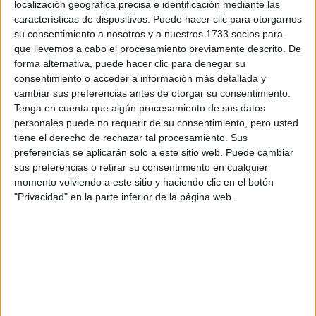
Tus apellidos:
*
localización geográfica precisa e identificación mediante las
características de dispositivos. Puede hacer clic para otorgarnos
su consentimiento a nosotros y a nuestros 1733 socios para
Tu email:
*
que llevemos a cabo el procesamiento previamente descrito. De
forma alternativa, puede hacer clic para denegar su
consentimiento o acceder a información más detallada y
¿Qué quieres preguntar?
*
cambiar sus preferencias antes de otorgar su consentimiento.
Tenga en cuenta que algún procesamiento de sus datos
personales puede no requerir de su consentimiento, pero usted
tiene el derecho de rechazar tal procesamiento. Sus
preferencias se aplicarán solo a este sitio web. Puede cambiar
sus preferencias o retirar su consentimiento en cualquier
Escribe aquí las dudas o preguntas que te gustaría que te
momento volviendo a este sitio y haciendo clic en el botón
respondieran: plazos de preinscripción, precios, plazas
"Privacidad" en la parte inferior de la página web.
disponibles…:
Acepto los
términos y condiciones
y la
política de
privacidad
:
*