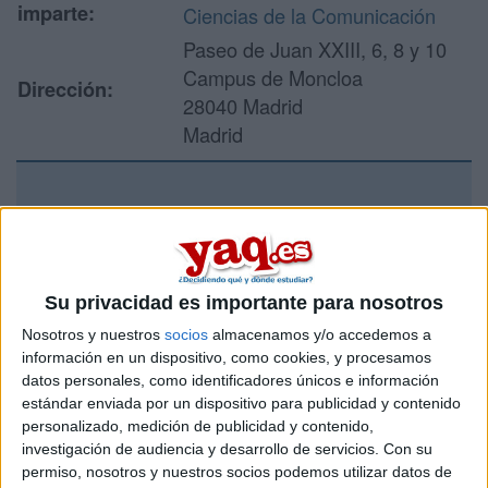
imparte:
Ciencias de la Comunicación
Paseo de Juan XXIII, 6, 8 y 10
Campus de Moncloa
Dirección:
28040 Madrid
Madrid
Recibir más
información
Su privacidad es importante para nosotros
Rellena este formulario con tus datos y un texto con las
Nosotros y nuestros
socios
almacenamos y/o accedemos a
preguntas que quieres hacer. Al pulsar el botón de enviar,
los datos y la pregunta que has introducido se enviarán
información en un dispositivo, como cookies, y procesamos
por correo electrónico al centro educativo para que te
datos personales, como identificadores únicos e información
respondan ellos directamente.
estándar enviada por un dispositivo para publicidad y contenido
personalizado, medición de publicidad y contenido,
Tu nombre:
*
investigación de audiencia y desarrollo de servicios.
Con su
permiso, nosotros y nuestros socios podemos utilizar datos de