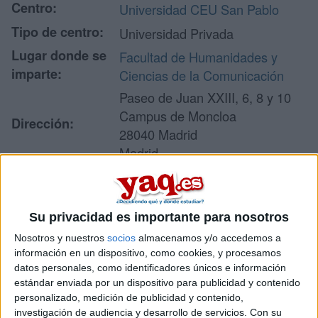
Centro:
Universidad CEU San Pablo
Tipo de centro:
Universidad Privada
Lugar donde se
Facultad de Humanidades y
imparte:
Ciencias de la Comunicación
Paseo de Juan XXIII, 6, 8 y 10
Campus de Moncloa
Dirección:
28040 Madrid
Madrid
Recibir más
Su privacidad es importante para nosotros
información
Nosotros y nuestros
socios
almacenamos y/o accedemos a
información en un dispositivo, como cookies, y procesamos
datos personales, como identificadores únicos e información
Rellena este formulario con tus datos y un texto con las
estándar enviada por un dispositivo para publicidad y contenido
preguntas que quieres hacer. Al pulsar el botón de enviar,
personalizado, medición de publicidad y contenido,
los datos y la pregunta que has introducido se enviarán
investigación de audiencia y desarrollo de servicios.
Con su
por correo electrónico al centro educativo para que te