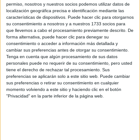
respondan ellos directamente.
permiso, nosotros y nuestros socios podemos utilizar datos de
localización geográfica precisa e identificación mediante las
Tu nombre:
*
características de dispositivos. Puede hacer clic para otorgarnos
su consentimiento a nosotros y a nuestros 1733 socios para
Tus apellidos:
*
que llevemos a cabo el procesamiento previamente descrito. De
forma alternativa, puede hacer clic para denegar su
consentimiento o acceder a información más detallada y
Tu email:
*
cambiar sus preferencias antes de otorgar su consentimiento.
Tenga en cuenta que algún procesamiento de sus datos
personales puede no requerir de su consentimiento, pero usted
¿Qué quieres preguntar?
*
tiene el derecho de rechazar tal procesamiento. Sus
preferencias se aplicarán solo a este sitio web. Puede cambiar
sus preferencias o retirar su consentimiento en cualquier
momento volviendo a este sitio y haciendo clic en el botón
"Privacidad" en la parte inferior de la página web.
Escribe aquí las dudas o preguntas que te gustaría que te
respondieran: plazos de preinscripción, precios, plazas
disponibles…:
Acepto los
términos y condiciones
y la
política de
privacidad
:
*