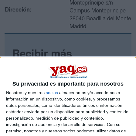
Montepríncipe s/n
Dirección:
Campus Monteprincipe
28040 Boadilla del Monte
Madrid
Recibir más
información
Rellena este formulario con tus datos y un texto con las
preguntas que quieres hacer. Al pulsar el botón de enviar,
Su privacidad es importante para nosotros
los datos y la pregunta que has introducido se enviarán
Nosotros y nuestros
socios
almacenamos y/o accedemos a
por correo electrónico al centro educativo para que te
información en un dispositivo, como cookies, y procesamos
respondan ellos directamente.
datos personales, como identificadores únicos e información
Tu nombre:
*
estándar enviada por un dispositivo para publicidad y contenido
personalizado, medición de publicidad y contenido,
investigación de audiencia y desarrollo de servicios.
Con su
Tus apellidos:
*
permiso, nosotros y nuestros socios podemos utilizar datos de