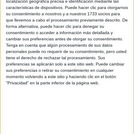
localización geográfica precisa e identificación mediante las
Tu email:
*
características de dispositivos. Puede hacer clic para otorgarnos
su consentimiento a nosotros y a nuestros 1733 socios para
que llevemos a cabo el procesamiento previamente descrito. De
¿Qué quieres preguntar?
*
forma alternativa, puede hacer clic para denegar su
consentimiento o acceder a información más detallada y
cambiar sus preferencias antes de otorgar su consentimiento.
Tenga en cuenta que algún procesamiento de sus datos
personales puede no requerir de su consentimiento, pero usted
tiene el derecho de rechazar tal procesamiento. Sus
Escribe aquí las dudas o preguntas que te gustaría que te
preferencias se aplicarán solo a este sitio web. Puede cambiar
respondieran: plazos de preinscripción, precios, plazas
sus preferencias o retirar su consentimiento en cualquier
disponibles…:
momento volviendo a este sitio y haciendo clic en el botón
"Privacidad" en la parte inferior de la página web.
Acepto los
términos y condiciones
y la
política de
privacidad
:
*