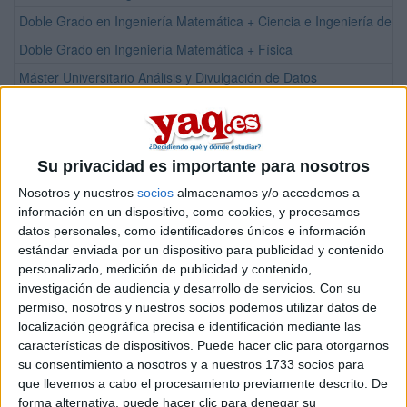
Doble Grado en Ingeniería Matemática + Ciencia e Ingeniería de D
Doble Grado en Ingeniería Matemática + Física
Máster Universitario Análisis y Divulgación de Datos
Máster Universitario Arquitectura
Facultad de Ciencias Económicas y Empresariales
Su privacidad es importante para nosotros
Titulación
Nosotros y nuestros
socios
almacenamos y/o accedemos a
Grado en Administración y Dirección de Empresas
información en un dispositivo, como cookies, y procesamos
Grado en Economía
datos personales, como identificadores únicos e información
estándar enviada por un dispositivo para publicidad y contenido
Grado en Inteligencia de Negocios (Business Intelligence)
personalizado, medición de publicidad y contenido,
Grado en Mercados Financieros y Análisis de Datos
investigación de audiencia y desarrollo de servicios.
Con su
permiso, nosotros y nuestros socios podemos utilizar datos de
Grado en Administración y Dirección de Empresas
localización geográfica precisa e identificación mediante las
Grado en Economía (Mención Finanzas y Mención Negocios Intern
características de dispositivos. Puede hacer clic para otorgarnos
su consentimiento a nosotros y a nuestros 1733 socios para
Grado en Inteligencia de Negocios (Business Intelligence)
que llevemos a cabo el procesamiento previamente descrito. De
Grado en Marketing y Gestión Comercial
forma alternativa, puede hacer clic para denegar su