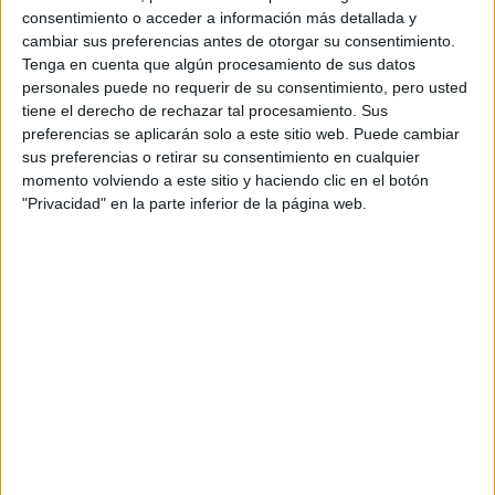
consentimiento o acceder a información más detallada y
Doble Grado en Administración y Dirección de Empresas + Econom
cambiar sus preferencias antes de otorgar su consentimiento.
Doble Grado en Administración y Dirección de Empresas + Marketi
Tenga en cuenta que algún procesamiento de sus datos
personales puede no requerir de su consentimiento, pero usted
Doble Grado en Administración y Dirección de Empresas + Marketin
tiene el derecho de rechazar tal procesamiento. Sus
Doble Grado en Economía + Administración y Dirección de Empres
preferencias se aplicarán solo a este sitio web. Puede cambiar
sus preferencias o retirar su consentimiento en cualquier
Doble Grado en Economía + Relaciones Internacionales y Unión E
momento volviendo a este sitio y haciendo clic en el botón
Doble Grado en Farmacia + Administración y Dirección de Empres
"Privacidad" en la parte inferior de la página web.
Doble Grado en Ingeniería en Sistemas de Información + Administ
Doble Grado en Inteligencia de Negocios (Business Intelligence) +
Doble Grado en Inteligencia de Negocios (Business Intelligence) +
Doble Grado en Inteligencia de Negocios (Business Intelligence) 
Doble Grado en Inteligencia de Negocios (Business Intelligence) 
Doble Grado en Marketing y Gestión Comercial + Publicidad y Rela
Doble Grado en Publicidad y Relaciones Públicas + Marketing
Máster Universitario en Administración y Dirección de Empresas (