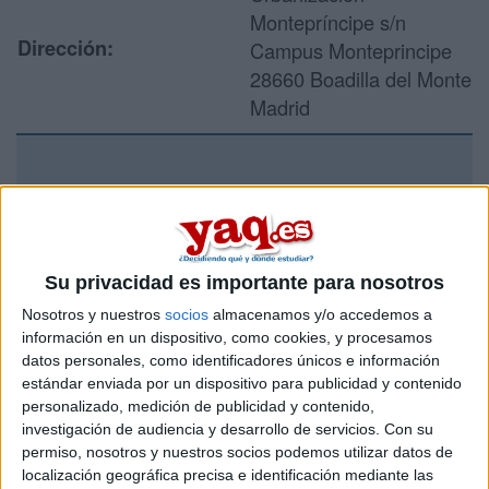
Montepríncipe s/n
Dirección:
Campus Monteprincipe
28660 Boadilla del Monte
Madrid
Recibir más
información
Su privacidad es importante para nosotros
Rellena este formulario con tus datos y un texto con las
preguntas que quieres hacer. Al pulsar el botón de enviar,
Nosotros y nuestros
socios
almacenamos y/o accedemos a
los datos y la pregunta que has introducido se enviarán
información en un dispositivo, como cookies, y procesamos
por correo electrónico al centro educativo para que te
datos personales, como identificadores únicos e información
respondan ellos directamente.
estándar enviada por un dispositivo para publicidad y contenido
personalizado, medición de publicidad y contenido,
Tu nombre:
*
investigación de audiencia y desarrollo de servicios.
Con su
permiso, nosotros y nuestros socios podemos utilizar datos de
Tus apellidos:
*
localización geográfica precisa e identificación mediante las