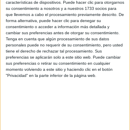
características de dispositivos. Puede hacer clic para otorgarnos
su consentimiento a nosotros y a nuestros 1733 socios para
Tu email:
*
que llevemos a cabo el procesamiento previamente descrito. De
forma alternativa, puede hacer clic para denegar su
¿Qué quieres preguntar?
*
consentimiento o acceder a información más detallada y
cambiar sus preferencias antes de otorgar su consentimiento.
Tenga en cuenta que algún procesamiento de sus datos
personales puede no requerir de su consentimiento, pero usted
tiene el derecho de rechazar tal procesamiento. Sus
preferencias se aplicarán solo a este sitio web. Puede cambiar
sus preferencias o retirar su consentimiento en cualquier
Escribe aquí las dudas o preguntas que te gustaría que te
momento volviendo a este sitio y haciendo clic en el botón
respondieran: plazos de preinscripción, precios, plazas
"Privacidad" en la parte inferior de la página web.
disponibles…:
Acepto los
términos y condiciones
y la
política de
privacidad
:
*