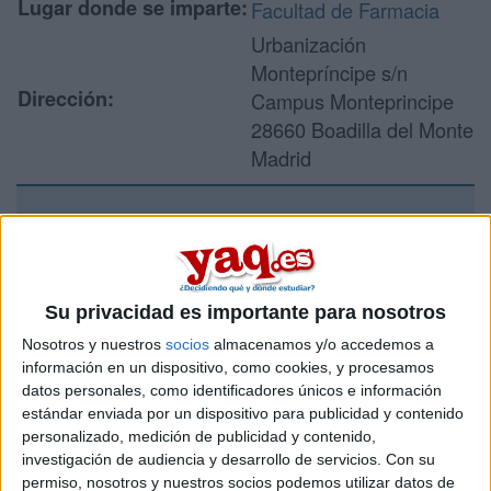
Lugar donde se imparte:
Facultad de Farmacia
Urbanización
Montepríncipe s/n
Dirección:
Campus Monteprincipe
28660 Boadilla del Monte
Madrid
Recibir más
información
Su privacidad es importante para nosotros
Rellena este formulario con tus datos y un texto con las
Nosotros y nuestros
socios
almacenamos y/o accedemos a
preguntas que quieres hacer. Al pulsar el botón de enviar,
información en un dispositivo, como cookies, y procesamos
los datos y la pregunta que has introducido se enviarán
datos personales, como identificadores únicos e información
por correo electrónico al centro educativo para que te
estándar enviada por un dispositivo para publicidad y contenido
respondan ellos directamente.
personalizado, medición de publicidad y contenido,
investigación de audiencia y desarrollo de servicios.
Con su
Tu nombre:
*
permiso, nosotros y nuestros socios podemos utilizar datos de