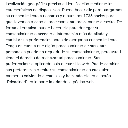
localización geográfica precisa e identificación mediante las
Tus apellidos:
*
características de dispositivos. Puede hacer clic para otorgarnos
su consentimiento a nosotros y a nuestros 1733 socios para
que llevemos a cabo el procesamiento previamente descrito. De
Tu email:
*
forma alternativa, puede hacer clic para denegar su
consentimiento o acceder a información más detallada y
¿Qué quieres preguntar?
*
cambiar sus preferencias antes de otorgar su consentimiento.
Tenga en cuenta que algún procesamiento de sus datos
personales puede no requerir de su consentimiento, pero usted
tiene el derecho de rechazar tal procesamiento. Sus
preferencias se aplicarán solo a este sitio web. Puede cambiar
sus preferencias o retirar su consentimiento en cualquier
momento volviendo a este sitio y haciendo clic en el botón
Escribe aquí las dudas o preguntas que te gustaría que te
"Privacidad" en la parte inferior de la página web.
respondieran: plazos de preinscripción, precios, plazas
disponibles…:
Acepto los
términos y condiciones
y la
política de
privacidad
:
*