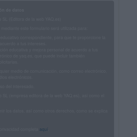
ón de datos
SL (Editora de la web YAQ.es)
mediante este formulario será utilizada para:
 educativo correspondiente, para que te proporcione la
acuerdo a tus intereses.
ción educativa y mejora personal de acuerdo a tus
trónico de yaq.es, que puede incluir también
icitarias.
ualquier medio de comunicación, como correo electrónico,
ios electrónicos.
o del interesado.
SL (empresa editora de la web YAQ.es), así como el
rimir los datos, así como otros derechos, como se explica
 privacidad completa
aquí
.