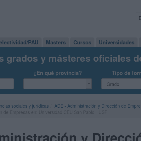
electividad/PAU
Masters
Cursos
Universidades
s grados y másteres oficiales 
¿En qué provincia?
Tipo de for
ncias sociales y jurídicas
ADE - Administración y Dirección de Empr
ión de Empresas en: Universidad CEU San Pablo - USP
inistración y Direcci