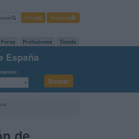
Buscar
Entrar
Regístrate
Foros
Profesiones
Tienda
de España
mación:
esas
ón de