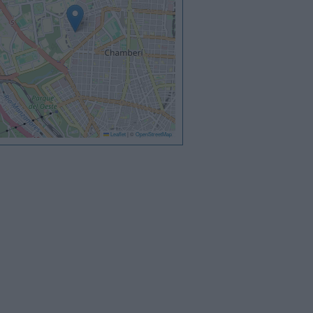
Leaflet
|
©
OpenStreetMap