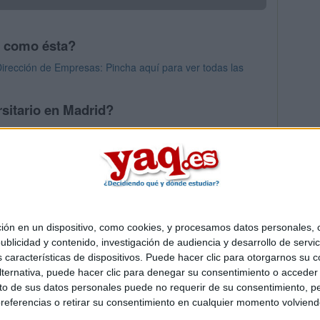
s como ésta?
irección de Empresas: Pincha aquí para ver todas las
sitario en Madrid?
os mayores en Madrid
 en un dispositivo, como cookies, y procesamos datos personales, co
Quiénes somos
|
Contactar
|
Anúnciate
blicidad y contenido, investigación de audiencia y desarrollo de servic
o legal
|
Politica de privacidad
|
Condiciones generales
|
Política de co
as características de dispositivos. Puede hacer clic para otorgarnos su
s Mediterráneo S.L.
- Diego de León 47 - 28006 Madrid [ESPAÑA] - T
ternativa, puede hacer clic para denegar su consentimiento o acceder
 de sus datos personales puede no requerir de su consentimiento, per
referencias o retirar su consentimiento en cualquier momento volviendo 