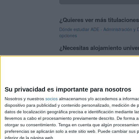
¿Quieres ver más titulacione
Dónde estudiar ADE - Administración y D
opciones
¿Necesitas alojamiento univer
>> Residencias de estudiantes y colegi
Su privacidad es importante para nosotros
Nosotros y nuestros
socios
almacenamos y/o accedemos a información
dispositivo para publicidad y contenido personalizado, medición de pu
Avis
datos de localización geográfica precisa e identificación mediante l
© 2003-2026
Compá
llevemos a cabo el procesamiento previamente descrito. De forma al
otorgar su consentimiento.
Tenga en cuenta que algún procesamiento
preferencias se aplicarán solo a este sitio web. Puede cambiar sus p
inferior de la página web.