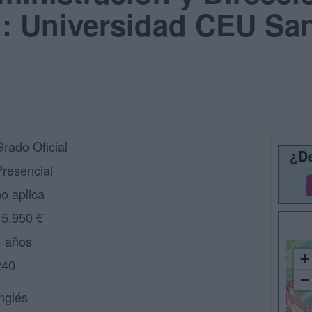
: Universidad CEU San
Grado Oficial
¿De
Presencial
o aplica
15.950 €
4 años
+
240
−
nglés