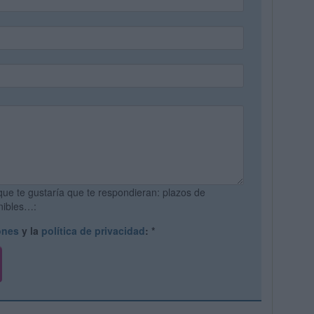
que te gustaría que te respondieran: plazos de
onibles…:
ones
y la
política de privacidad
:
*