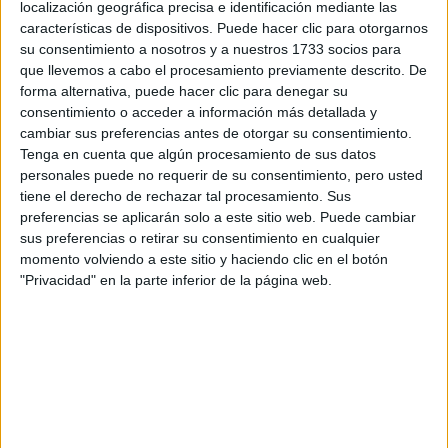
localización geográfica precisa e identificación mediante las
características de dispositivos. Puede hacer clic para otorgarnos
Tus apellidos:
*
su consentimiento a nosotros y a nuestros 1733 socios para
que llevemos a cabo el procesamiento previamente descrito. De
forma alternativa, puede hacer clic para denegar su
Tu email:
*
consentimiento o acceder a información más detallada y
cambiar sus preferencias antes de otorgar su consentimiento.
¿Qué quieres preguntar?
*
Tenga en cuenta que algún procesamiento de sus datos
personales puede no requerir de su consentimiento, pero usted
tiene el derecho de rechazar tal procesamiento. Sus
preferencias se aplicarán solo a este sitio web. Puede cambiar
sus preferencias o retirar su consentimiento en cualquier
momento volviendo a este sitio y haciendo clic en el botón
"Privacidad" en la parte inferior de la página web.
Escribe aquí las dudas o preguntas que te gustaría que te
respondieran: plazos de preinscripción, precios, plazas
disponibles…:
Acepto los
términos y condiciones
y la
política de
privacidad
:
*