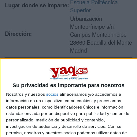
Escuela Politécnica
Lugar donde se imparte:
Superior
Urbanización
Montepríncipe s/n
Dirección:
Campus Monteprincipe
28660 Boadilla del Monte
Madrid
Recibir más
información
Su privacidad es importante para nosotros
Nosotros y nuestros
socios
almacenamos y/o accedemos a
información en un dispositivo, como cookies, y procesamos
Rellena este formulario con tus datos y un texto con las
preguntas que quieres hacer. Al pulsar el botón de enviar,
datos personales, como identificadores únicos e información
los datos y la pregunta que has introducido se enviarán
estándar enviada por un dispositivo para publicidad y contenido
por correo electrónico al centro educativo para que te
personalizado, medición de publicidad y contenido,
respondan ellos directamente.
investigación de audiencia y desarrollo de servicios.
Con su
permiso, nosotros y nuestros socios podemos utilizar datos de
Tu nombre:
*