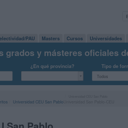
electividad/PAU
Masters
Cursos
Universidades
s grados y másteres oficiales 
¿En qué provincia?
Tipo de for
Universidad CEU San Pablo
ritos
Universidad CEU San Pablo
Universidad San Pablo-CEU
U San Pablo