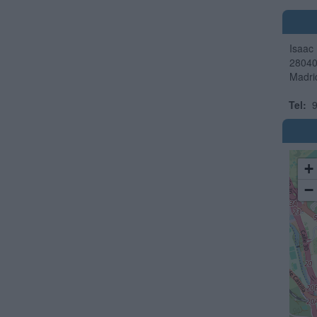
Isaac 
2804
Madri
Tel:
9
+
−