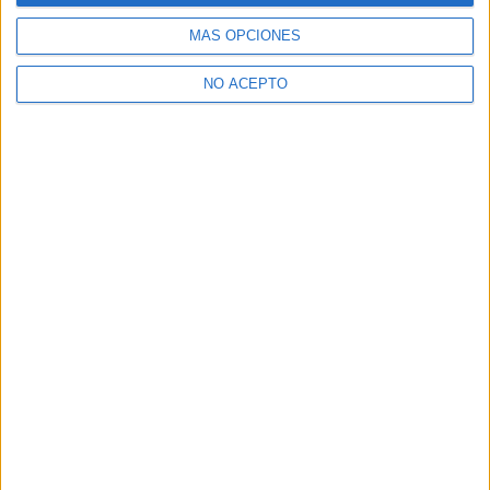
ver todas las opciones
MÁS OPCIONES
¿Necesitas alojamiento universitario en Madrid?
NO ACEPTO
>> Residencias de estudiantes y colegios mayores en Madrid
¿Decidiendo si estudiar esto?
Pídeles información ¡GRATIS!
Mapa
+
−