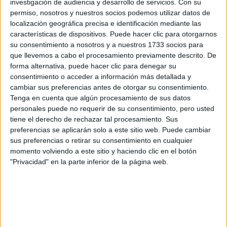
investigación de audiencia y desarrollo de servicios.
Con su
los datos y la pregunta que has introducido se enviarán
permiso, nosotros y nuestros socios podemos utilizar datos de
por correo electrónico al centro educativo para que te
localización geográfica precisa e identificación mediante las
respondan ellos directamente.
características de dispositivos. Puede hacer clic para otorgarnos
Tu nombre:
*
su consentimiento a nosotros y a nuestros 1733 socios para
que llevemos a cabo el procesamiento previamente descrito. De
forma alternativa, puede hacer clic para denegar su
Tus apellidos:
*
consentimiento o acceder a información más detallada y
cambiar sus preferencias antes de otorgar su consentimiento.
Tu email:
*
Tenga en cuenta que algún procesamiento de sus datos
personales puede no requerir de su consentimiento, pero usted
tiene el derecho de rechazar tal procesamiento. Sus
¿Qué quieres preguntar?
*
preferencias se aplicarán solo a este sitio web. Puede cambiar
sus preferencias o retirar su consentimiento en cualquier
momento volviendo a este sitio y haciendo clic en el botón
"Privacidad" en la parte inferior de la página web.
Escribe aquí las dudas o preguntas que te gustaría que te
respondieran: plazos de preinscripción, precios, plazas
disponibles…: