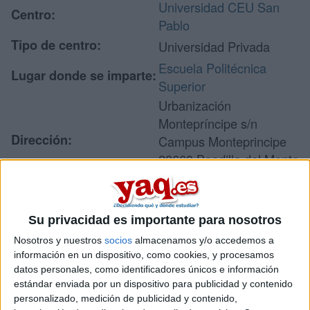
Universidad CEU San
Centro:
Pablo
Tipo de centro:
Universidad Privada
Escuela Politécnica
Lugar donde se imparte:
Superior
Urbanización
Montepríncipe s/n
Dirección:
Campus Monteprincipe
28660 Boadilla del Monte
Madrid
Su privacidad es importante para nosotros
Recibir más
Nosotros y nuestros
socios
almacenamos y/o accedemos a
información
información en un dispositivo, como cookies, y procesamos
datos personales, como identificadores únicos e información
estándar enviada por un dispositivo para publicidad y contenido
Rellena este formulario con tus datos y un texto con las
personalizado, medición de publicidad y contenido,
preguntas que quieres hacer. Al pulsar el botón de enviar,