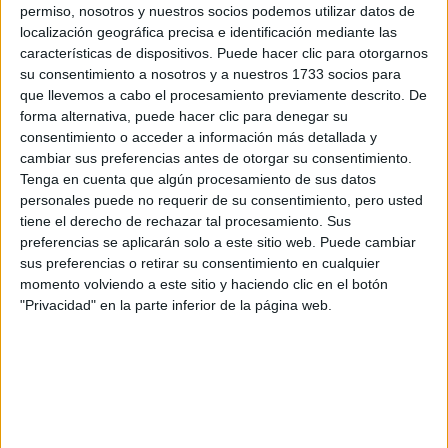
respondan ellos directamente.
permiso, nosotros y nuestros socios podemos utilizar datos de
localización geográfica precisa e identificación mediante las
Tu nombre:
*
características de dispositivos. Puede hacer clic para otorgarnos
su consentimiento a nosotros y a nuestros 1733 socios para
Tus apellidos:
*
que llevemos a cabo el procesamiento previamente descrito. De
forma alternativa, puede hacer clic para denegar su
consentimiento o acceder a información más detallada y
Tu email:
*
cambiar sus preferencias antes de otorgar su consentimiento.
Tenga en cuenta que algún procesamiento de sus datos
¿Qué quieres preguntar?
*
personales puede no requerir de su consentimiento, pero usted
tiene el derecho de rechazar tal procesamiento. Sus
preferencias se aplicarán solo a este sitio web. Puede cambiar
sus preferencias o retirar su consentimiento en cualquier
momento volviendo a este sitio y haciendo clic en el botón
"Privacidad" en la parte inferior de la página web.
Escribe aquí las dudas o preguntas que te gustaría que te
respondieran: plazos de preinscripción, precios, plazas
disponibles…:
Acepto los
términos y condiciones
y la
política de
privacidad
:
*