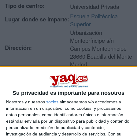
Tipo de centro:
Universidad Privada
Escuela Politécnica
Lugar donde se imparte:
Superior
Urbanización
Montepríncipe s/n
Dirección:
Campus Monteprincipe
28660 Boadilla del Monte
Madrid
Recibir más
Su privacidad es importante para nosotros
información
Nosotros y nuestros
socios
almacenamos y/o accedemos a
información en un dispositivo, como cookies, y procesamos
Rellena este formulario con tus datos y un texto con las
datos personales, como identificadores únicos e información
preguntas que quieres hacer. Al pulsar el botón de enviar,
estándar enviada por un dispositivo para publicidad y contenido
los datos y la pregunta que has introducido se enviarán
personalizado, medición de publicidad y contenido,
por correo electrónico al centro educativo para que te
investigación de audiencia y desarrollo de servicios.
Con su