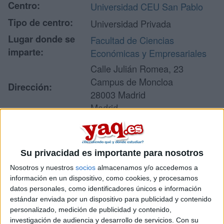
Centro:
Universidad CEU San Pablo
Tipo de centro:
Universidad Privada
Lugar donde se
Facultad de Ciencias
imparte:
Económicas y Empresariales
Calle Julián Romea, 23
Campus de Moncloa
Dirección:
28003 Madrid
Madrid
Recibir más
Su privacidad es importante para nosotros
información
Nosotros y nuestros
socios
almacenamos y/o accedemos a
información en un dispositivo, como cookies, y procesamos
datos personales, como identificadores únicos e información
Rellena este formulario con tus datos y un texto con las
estándar enviada por un dispositivo para publicidad y contenido
preguntas que quieres hacer. Al pulsar el botón de enviar,
personalizado, medición de publicidad y contenido,
los datos y la pregunta que has introducido se enviarán
investigación de audiencia y desarrollo de servicios.
Con su
por correo electrónico al centro educativo para que te