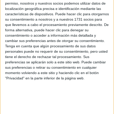
respondan ellos directamente.
permiso, nosotros y nuestros socios podemos utilizar datos de
localización geográfica precisa e identificación mediante las
Tu nombre:
*
características de dispositivos. Puede hacer clic para otorgarnos
su consentimiento a nosotros y a nuestros 1731 socios para
Tus apellidos:
*
que llevemos a cabo el procesamiento previamente descrito. De
forma alternativa, puede hacer clic para denegar su
consentimiento o acceder a información más detallada y
Tu email:
*
cambiar sus preferencias antes de otorgar su consentimiento.
Tenga en cuenta que algún procesamiento de sus datos
personales puede no requerir de su consentimiento, pero usted
¿Qué quieres preguntar?
*
tiene el derecho de rechazar tal procesamiento. Sus
preferencias se aplicarán solo a este sitio web. Puede cambiar
sus preferencias o retirar su consentimiento en cualquier
momento volviendo a este sitio y haciendo clic en el botón
"Privacidad" en la parte inferior de la página web.
Escribe aquí las dudas o preguntas que te gustaría que te
respondieran: plazos de preinscripción, precios, plazas
disponibles…:
Acepto los
términos y condiciones
y la
política de
privacidad
:
*