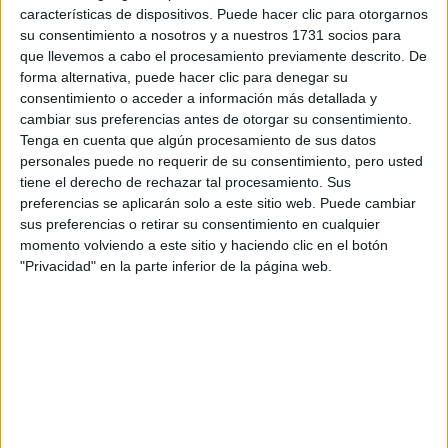
Tus apellidos:
*
características de dispositivos. Puede hacer clic para otorgarnos
su consentimiento a nosotros y a nuestros 1731 socios para
Tu email:
*
que llevemos a cabo el procesamiento previamente descrito. De
forma alternativa, puede hacer clic para denegar su
consentimiento o acceder a información más detallada y
¿Qué quieres preguntar?
*
cambiar sus preferencias antes de otorgar su consentimiento.
Tenga en cuenta que algún procesamiento de sus datos
personales puede no requerir de su consentimiento, pero usted
tiene el derecho de rechazar tal procesamiento. Sus
preferencias se aplicarán solo a este sitio web. Puede cambiar
sus preferencias o retirar su consentimiento en cualquier
momento volviendo a este sitio y haciendo clic en el botón
Escribe aquí las dudas o preguntas que te gustaría que te
"Privacidad" en la parte inferior de la página web.
respondieran: plazos de preinscripción, precios, plazas
disponibles…:
Acepto los
términos y condiciones
y la
política de
privacidad
:
*