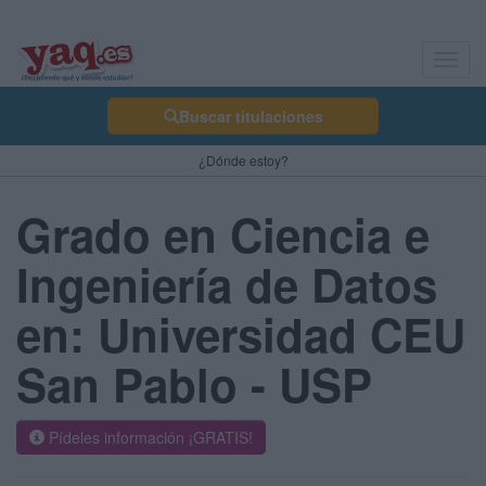
Toggl
navig
Buscar titulaciones
¿Dónde estoy?
Grado en Ciencia e
Ingeniería de Datos
en: Universidad CEU
San Pablo - USP
Pídeles información ¡GRATIS!