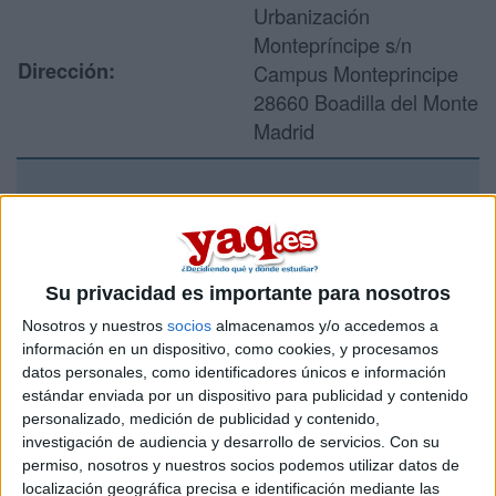
Urbanización
Montepríncipe s/n
Dirección:
Campus Monteprincipe
28660 Boadilla del Monte
Madrid
Recibir más
información
Su privacidad es importante para nosotros
Rellena este formulario con tus datos y un texto con las
Nosotros y nuestros
socios
almacenamos y/o accedemos a
preguntas que quieres hacer. Al pulsar el botón de enviar,
información en un dispositivo, como cookies, y procesamos
los datos y la pregunta que has introducido se enviarán
datos personales, como identificadores únicos e información
por correo electrónico al centro educativo para que te
estándar enviada por un dispositivo para publicidad y contenido
respondan ellos directamente.
personalizado, medición de publicidad y contenido,
Tu nombre:
*
investigación de audiencia y desarrollo de servicios.
Con su
permiso, nosotros y nuestros socios podemos utilizar datos de
localización geográfica precisa e identificación mediante las