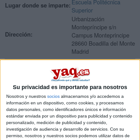
Escuela Politécnica
Lugar donde se imparte:
Superior
Urbanización
Montepríncipe s/n
Dirección:
Campus Monteprincipe
28660 Boadilla del Monte
Madrid
Recibir más
información
Su privacidad es importante para nosotros
Nosotros y nuestros
socios
almacenamos y/o accedemos a
información en un dispositivo, como cookies, y procesamos
Rellena este formulario con tus datos y un texto con las
preguntas que quieres hacer. Al pulsar el botón de enviar,
datos personales, como identificadores únicos e información
los datos y la pregunta que has introducido se enviarán
estándar enviada por un dispositivo para publicidad y contenido
por correo electrónico al centro educativo para que te
personalizado, medición de publicidad y contenido,
respondan ellos directamente.
investigación de audiencia y desarrollo de servicios.
Con su
permiso, nosotros y nuestros socios podemos utilizar datos de
Tu nombre:
*