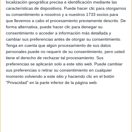
localización geográfica precisa e identificación mediante las
características de dispositivos. Puede hacer clic para otorgarnos
Tus apellidos:
*
su consentimiento a nosotros y a nuestros 1733 socios para
que llevemos a cabo el procesamiento previamente descrito. De
forma alternativa, puede hacer clic para denegar su
Tu email:
*
consentimiento o acceder a información más detallada y
cambiar sus preferencias antes de otorgar su consentimiento.
¿Qué quieres preguntar?
*
Tenga en cuenta que algún procesamiento de sus datos
personales puede no requerir de su consentimiento, pero usted
tiene el derecho de rechazar tal procesamiento. Sus
preferencias se aplicarán solo a este sitio web. Puede cambiar
sus preferencias o retirar su consentimiento en cualquier
momento volviendo a este sitio y haciendo clic en el botón
"Privacidad" en la parte inferior de la página web.
Escribe aquí las dudas o preguntas que te gustaría que te
respondieran: plazos de preinscripción, precios, plazas
disponibles…:
Acepto los
términos y condiciones
y la
política de
privacidad
:
*