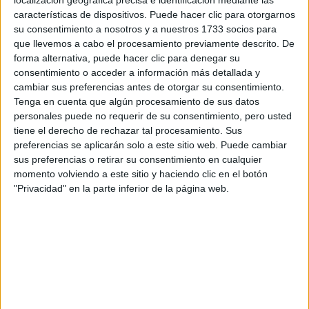
localización geográfica precisa e identificación mediante las
Tus apellidos:
*
características de dispositivos. Puede hacer clic para otorgarnos
su consentimiento a nosotros y a nuestros 1733 socios para
Tu email:
*
que llevemos a cabo el procesamiento previamente descrito. De
forma alternativa, puede hacer clic para denegar su
consentimiento o acceder a información más detallada y
¿Qué quieres preguntar?
*
cambiar sus preferencias antes de otorgar su consentimiento.
Tenga en cuenta que algún procesamiento de sus datos
personales puede no requerir de su consentimiento, pero usted
tiene el derecho de rechazar tal procesamiento. Sus
preferencias se aplicarán solo a este sitio web. Puede cambiar
sus preferencias o retirar su consentimiento en cualquier
Escribe aquí las dudas o preguntas que te gustaría que te
momento volviendo a este sitio y haciendo clic en el botón
respondieran: plazos de preinscripción, precios, plazas
"Privacidad" en la parte inferior de la página web.
disponibles…:
Acepto los
términos y condiciones
y la
política de
privacidad
:
*