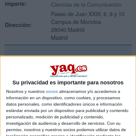
imparte:
Ciencias de la Comunicación
Paseo de Juan XXIII, 6, 8 y 10
Campus de Moncloa
Dirección:
28040 Madrid
Madrid
Recibir más
información
Su privacidad es importante para nosotros
Rellena este formulario con tus datos y un texto con las
Nosotros y nuestros
socios
almacenamos y/o accedemos a
preguntas que quieres hacer. Al pulsar el botón de enviar,
información en un dispositivo, como cookies, y procesamos
los datos y la pregunta que has introducido se enviarán
datos personales, como identificadores únicos e información
por correo electrónico al centro educativo para que te
estándar enviada por un dispositivo para publicidad y contenido
respondan ellos directamente.
personalizado, medición de publicidad y contenido,
Tu nombre:
*
investigación de audiencia y desarrollo de servicios.
Con su
permiso, nosotros y nuestros socios podemos utilizar datos de