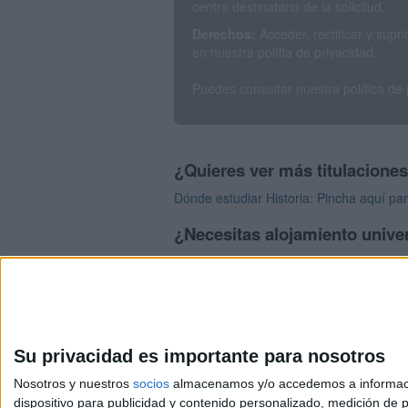
centro destinatario de la solicitud.
Derechos:
Acceder, rectificar y sup
en nuestra polítia de privacidad.
Puedes consultar nuestra política de
¿Quieres ver más titulacione
Dónde estudiar Historia: Pincha aquí par
¿Necesitas alojamiento univer
>> Residencias de estudiantes y colegi
Su privacidad es importante para nosotros
Nosotros y nuestros
socios
almacenamos y/o accedemos a información
dispositivo para publicidad y contenido personalizado, medición de pu