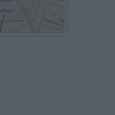
Leaflet
|
©
OpenStreetMap