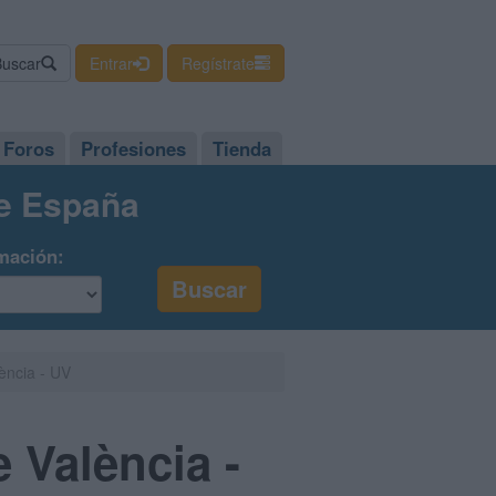
Buscar
Entrar
Regístrate
Foros
Profesiones
Tienda
de España
mación:
lència - UV
e València -