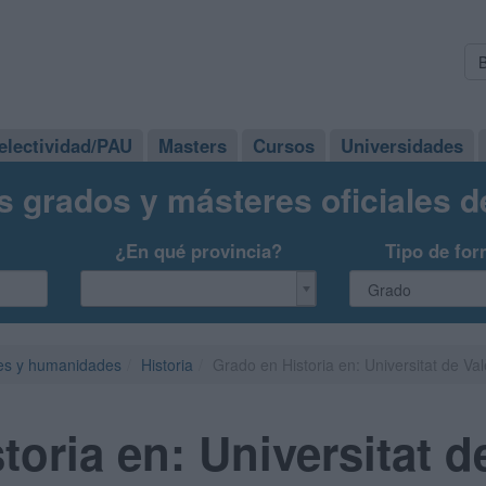
electividad/PAU
Masters
Cursos
Universidades
s grados y másteres oficiales 
¿En qué provincia?
Tipo de for
es y humanidades
Historia
Grado en Historia en: Universitat de Va
oria en: Universitat d