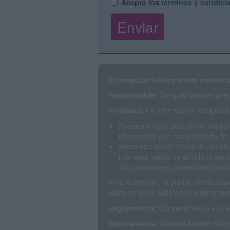
Acepto los
términos y condici
Información básica sobre protecci
Responsable:
Compás Mediterráneo 
Finalidad:
La información recopilada 
Ponerte en contacto con el centro
información que has solicitado de 
Informarte sobre temas de orienta
intereses mediante el boletín elec
comunicaciones comerciales o publ
Para lo anterior, se podrá utilizar c
teléfono, SMS, WhatsApp u otros med
Legitimación:
Consentimiento expres
Destinatarios:
Compás Mediterráneo 