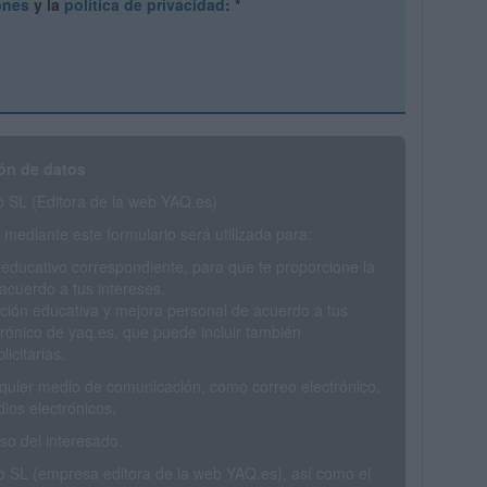
ones
y la
política de privacidad
:
*
ón de datos
SL (Editora de la web YAQ.es)
mediante este formulario será utilizada para:
 educativo correspondiente, para que te proporcione la
acuerdo a tus intereses.
ción educativa y mejora personal de acuerdo a tus
trónico de yaq.es, que puede incluir también
icitarias.
ualquier medio de comunicación, como correo electrónico,
ios electrónicos.
o del interesado.
SL (empresa editora de la web YAQ.es), así como el