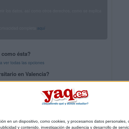
rimir los datos, así como otros derechos, como se explica
 privacidad completa
aquí
.
s como ésta?
a ver todas las opciones
sitario en Valencia?
os mayores en Valencia
 en un dispositivo, como cookies, y procesamos datos personales, co
Quiénes somos
|
Contactar
|
Anúnciate
blicidad y contenido, investigación de audiencia y desarrollo de servic