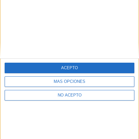
¿Quieres ver más titulaciones como ésta?
Dónde estudiar Traducción e Interpretación: Pincha aquí para ver
todas las opciones
¿Necesitas alojamiento universitario en
Valencia?
>> Residencias de estudiantes y colegios mayores en Valencia
ACEPTO
¿Decidiendo si estudiar esto?
MÁS OPCIONES
Pídeles información ¡GRATIS!
NO ACEPTO
Mapa
+
−