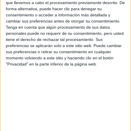
que llevemos a cabo el procesamiento previamente descrito. De
forma alternativa, puede hacer clic para denegar su
Tus apellidos:
*
consentimiento o acceder a información más detallada y
cambiar sus preferencias antes de otorgar su consentimiento.
Tu email:
*
Tenga en cuenta que algún procesamiento de sus datos
personales puede no requerir de su consentimiento, pero usted
tiene el derecho de rechazar tal procesamiento. Sus
Acepto los
términos y condiciones
y la
política de
preferencias se aplicarán solo a este sitio web. Puede cambiar
privacidad
:
*
sus preferencias o retirar su consentimiento en cualquier
momento volviendo a este sitio y haciendo clic en el botón
"Privacidad" en la parte inferior de la página web.
Información básica sobre protección de datos
Responsable:
Compás Mediterráneo SL (Editora de la
web YAQ.es)
Finalidad:
La información recopilada mediante este
formulario será utilizada para:
Ponerte en contacto con el centro educativo