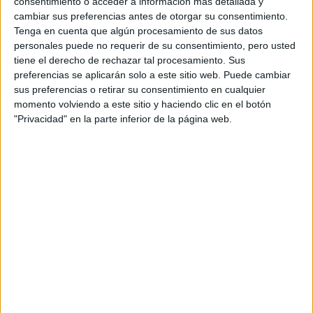
consentimiento o acceder a información más detallada y
privacidad
:
*
cambiar sus preferencias antes de otorgar su consentimiento.
Tenga en cuenta que algún procesamiento de sus datos
personales puede no requerir de su consentimiento, pero usted
tiene el derecho de rechazar tal procesamiento. Sus
preferencias se aplicarán solo a este sitio web. Puede cambiar
sus preferencias o retirar su consentimiento en cualquier
momento volviendo a este sitio y haciendo clic en el botón
Información básica sobre protección de datos
"Privacidad" en la parte inferior de la página web.
Responsable:
Compás Mediterráneo SL (Editora de la
web YAQ.es)
Finalidad:
La información recopilada mediante este
formulario será utilizada para:
Ponerte en contacto con el centro educativo
correspondiente, para que te proporcione la información
que has solicitado de acuerdo a tus intereses.
Informarte sobre temas de orientación educativa y
mejora personal de acuerdo a tus intereses mediante el
boletín electrónico de yaq.es, que puede incluir también
comunicaciones comerciales o publicitarias.
Para lo anterior, se podrá utilizar cualquier medio de