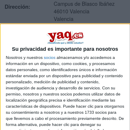
Campus de Blasco Ibáñez
Dirección:
46010 Valencia
Valencia
Recibir más
Su privacidad es importante para nosotros
información
Nosotros y nuestros
socios
almacenamos y/o accedemos a
información en un dispositivo, como cookies, y procesamos
Rellena este formulario con tus datos y te pondremos en
datos personales, como identificadores únicos e información
contacto directamente con la universidad o centro.
estándar enviada por un dispositivo para publicidad y contenido
Tu nombre:
*
personalizado, medición de publicidad y contenido,
investigación de audiencia y desarrollo de servicios.
Con su
permiso, nosotros y nuestros socios podemos utilizar datos de
Tus apellidos:
*
localización geográfica precisa e identificación mediante las
características de dispositivos. Puede hacer clic para otorgarnos
Tu email:
*
su consentimiento a nosotros y a nuestros 1733 socios para
que llevemos a cabo el procesamiento previamente descrito. De
forma alternativa, puede hacer clic para denegar su
Acepto los
términos y condiciones
y la
política de