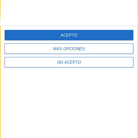
Valencia?
>> Residencias de estudiantes y colegios mayores en Valencia
¿Decidiendo si estudiar esto?
ACEPTO
Pídeles información ¡GRATIS!
MÁS OPCIONES
Mapa
NO ACEPTO
+
−