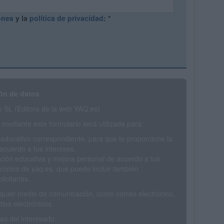
ones
y la
política de privacidad
:
*
ón de datos
SL (Editora de la web YAQ.es)
mediante este formulario será utilizada para:
 educativo correspondiente, para que te proporcione la
acuerdo a tus intereses.
ción educativa y mejora personal de acuerdo a tus
trónico de yaq.es, que puede incluir también
icitarias.
ualquier medio de comunicación, como correo electrónico,
ios electrónicos.
o del interesado.