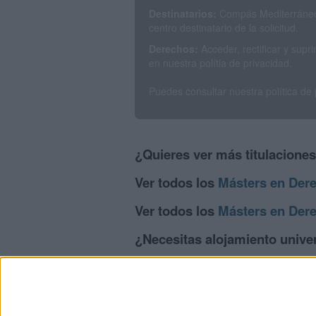
Destinatarios:
Compás Mediterráneo 
centro destinatario de la solicitud.
Derechos:
Acceder, rectificar y sup
en nuestra polítia de privacidad.
Puedes consultar nuestra política de
¿Quieres ver más titulacione
Ver todos los
Másters en Der
Ver todos los
Másters en Der
¿Necesitas alojamiento univer
>> Residencias de estudiantes y colegi