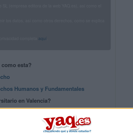
SL (empresa editora de la web YAQ.es), así como el
rimir los datos, así como otros derechos, como se explica
 privacidad completa
aquí
.
s como esta?
echo
echos Humanos y Fundamentales
sitario en Valencia?
os mayores en Valencia