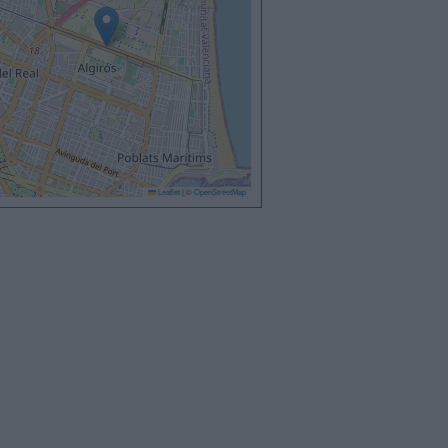
Leaflet
|
©
OpenStreetMap