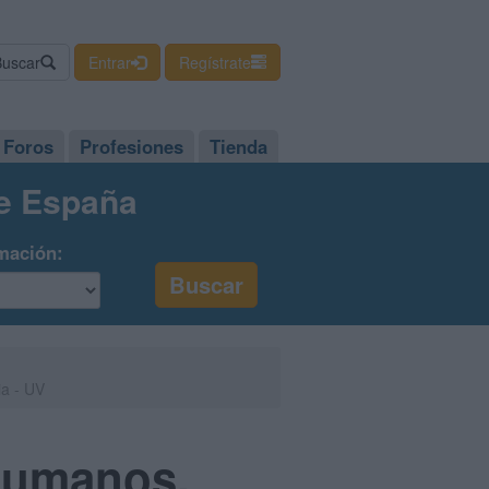
Buscar
Entrar
Regístrate
Foros
Profesiones
Tienda
de España
mación:
ia - UV
 Humanos,