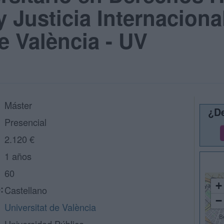
 Justicia Internaciona
e València - UV
Máster
¿De
Presencial
2.120 €
1 años
60
+
:
Castellano
−
Universitat de València