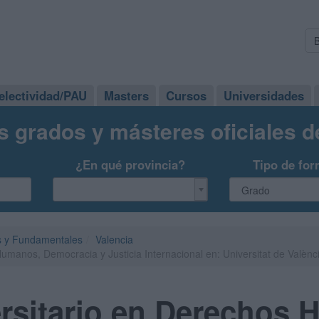
electividad/PAU
Masters
Cursos
Universidades
s grados y másteres oficiales 
¿En qué provincia?
Tipo de for
 y Fundamentales
Valencia
umanos, Democracia y Justicia Internacional en: Universitat de Valènc
ersitario en Derechos