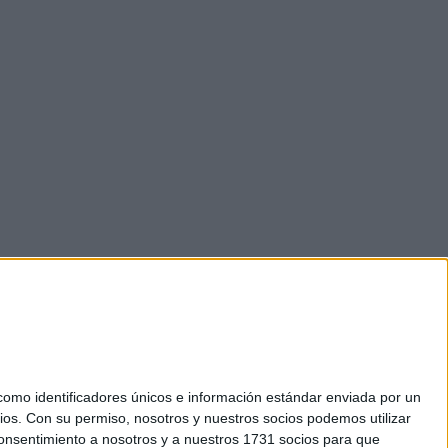
mo identificadores únicos e información estándar enviada por un
ios.
Con su permiso, nosotros y nuestros socios podemos utilizar
okies
 consentimiento a nosotros y a nuestros 1731 socios para que
el. +34 91 593 2767