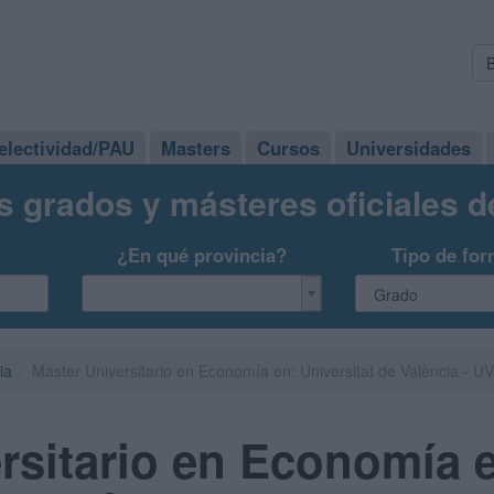
electividad/PAU
Masters
Cursos
Universidades
s grados y másteres oficiales 
¿En qué provincia?
Tipo de for
ia
Máster Universitario en Economía en: Universitat de València - UV
rsitario en Economía 