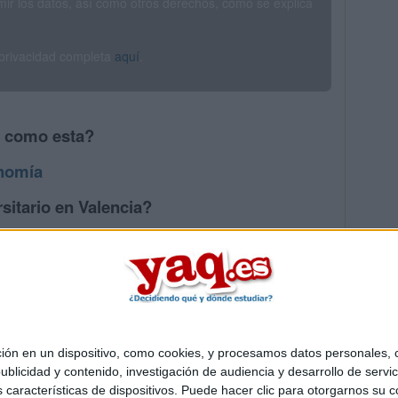
rimir los datos, así como otros derechos, como se explica
 privacidad completa
aquí
.
s como esta?
nomía
sitario en Valencia?
os mayores en Valencia
 en un dispositivo, como cookies, y procesamos datos personales, co
Quiénes somos
|
Contactar
|
Anúnciate
blicidad y contenido, investigación de audiencia y desarrollo de servic
o legal
|
Politica de privacidad
|
Condiciones generales
|
Política de co
as características de dispositivos. Puede hacer clic para otorgarnos su
s Mediterráneo S.L.
- Diego de León 47 - 28006 Madrid [ESPAÑA] - T