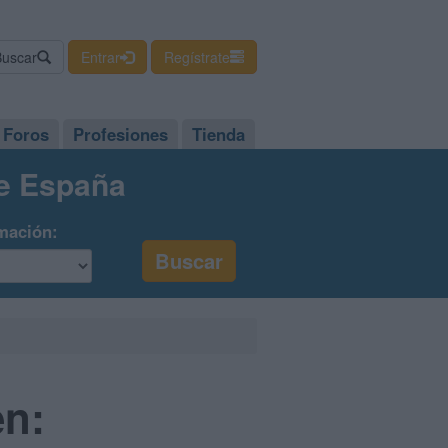
Buscar
Entrar
Regístrate
Foros
Profesiones
Tienda
de España
mación:
en: