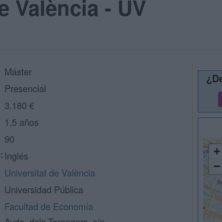
e València - UV
Máster
¿De
Presencial
3.180 €
1,5 años
90
+
:
Inglés
−
Universitat de València
Universidad Pública
Facultad de Economía
Avda. dels Tarongers, s/n