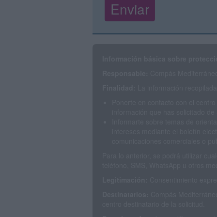
Información básica sobre protecci
Responsable:
Compás Mediterráneo 
Finalidad:
La información recopilada 
Ponerte en contacto con el centro
información que has solicitado de 
Informarte sobre temas de orienta
intereses mediante el boletín elec
comunicaciones comerciales o publ
Para lo anterior, se podrá utilizar c
teléfono, SMS, WhatsApp u otros med
Legitimación:
Consentimiento expres
Destinatarios:
Compás Mediterráneo 
centro destinatario de la solicitud.