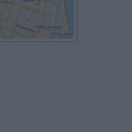
Leaflet
|
©
OpenStreetMap