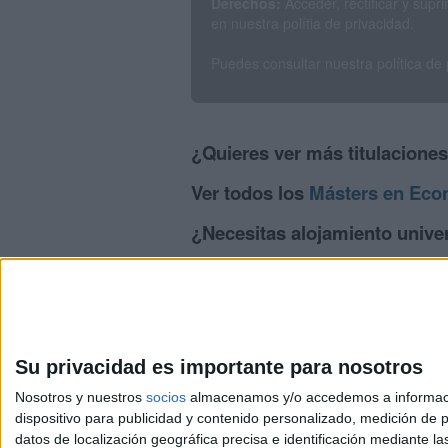
Derechos:
Acceder, rectificar y sup
en nuestra polítia de privacidad.
Puedes consultar nuestra política de
¿Quieres ver más titulacione
Ver todos los
Másters en Eco
¿Necesitas alojamiento univer
>> Residencias de estudiantes y colegi
Su privacidad es importante para nosotros
Nosotros y nuestros
socios
almacenamos y/o accedemos a información
dispositivo para publicidad y contenido personalizado, medición de pu
Avis
datos de localización geográfica precisa e identificación mediante l
© 2003-2026
Compá