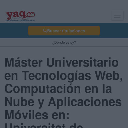
Toggl
navig
Buscar titulaciones
¿Dónde estoy?
Máster Universitario
en Tecnologías Web,
Computación en la
Nube y Aplicaciones
Móviles en:
Universitat de