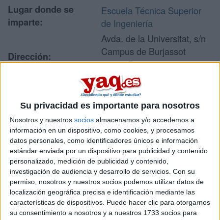
Lugar donde se
Escuela Técnica Superior
imparte:
de Ingeniería
Avda. de la Universitat, s/n
Campus de Burjassot
Dirección:
46100 Burjassot
Valencia
Su privacidad es importante para nosotros
Recibir más
Nosotros y nuestros
socios
almacenamos y/o accedemos a
información en un dispositivo, como cookies, y procesamos
información
datos personales, como identificadores únicos e información
estándar enviada por un dispositivo para publicidad y contenido
Rellena este formulario con tus datos y te pondremos en
personalizado, medición de publicidad y contenido,
contacto directamente con la universidad o centro.
investigación de audiencia y desarrollo de servicios.
Con su
permiso, nosotros y nuestros socios podemos utilizar datos de
Tu nombre:
*
localización geográfica precisa e identificación mediante las
características de dispositivos. Puede hacer clic para otorgarnos
Tus apellidos:
*
su consentimiento a nosotros y a nuestros 1733 socios para