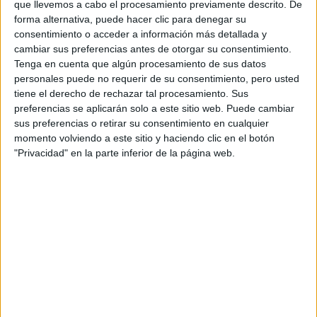
que llevemos a cabo el procesamiento previamente descrito. De
forma alternativa, puede hacer clic para denegar su
Tu email:
*
consentimiento o acceder a información más detallada y
cambiar sus preferencias antes de otorgar su consentimiento.
Acepto los
términos y condiciones
y la
política de
Tenga en cuenta que algún procesamiento de sus datos
privacidad
:
*
personales puede no requerir de su consentimiento, pero usted
tiene el derecho de rechazar tal procesamiento. Sus
preferencias se aplicarán solo a este sitio web. Puede cambiar
sus preferencias o retirar su consentimiento en cualquier
momento volviendo a este sitio y haciendo clic en el botón
"Privacidad" en la parte inferior de la página web.
Información básica sobre protección de datos
Responsable:
Compás Mediterráneo SL (Editora de la
web YAQ.es)
Finalidad:
La información recopilada mediante este
formulario será utilizada para:
Ponerte en contacto con el centro educativo
correspondiente, para que te proporcione la información
que has solicitado de acuerdo a tus intereses.