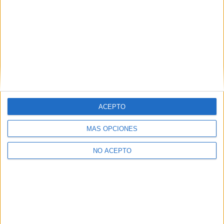
¿Quieres ver más titulaciones como esta?
Ver todos los
Másters en Ingeniería Informática
Ver todos los
Másters en Ingeniería y desarrollo
del Software
¿Necesitas alojamiento universitario en
Valencia?
>> Residencias de estudiantes y colegios mayores en Valencia
ACEPTO
¿Decidiendo si estudiar esto?
MÁS OPCIONES
Pídeles información ¡GRATIS!
NO ACEPTO
Mapa
+
−