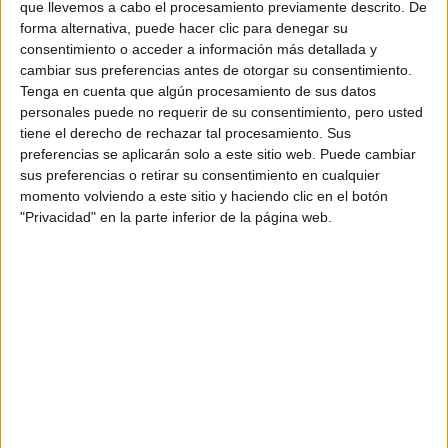
que llevemos a cabo el procesamiento previamente descrito. De
forma alternativa, puede hacer clic para denegar su
Tu email:
*
consentimiento o acceder a información más detallada y
cambiar sus preferencias antes de otorgar su consentimiento.
Tenga en cuenta que algún procesamiento de sus datos
Acepto los
términos y condiciones
y la
política de
personales puede no requerir de su consentimiento, pero usted
privacidad
:
*
tiene el derecho de rechazar tal procesamiento. Sus
preferencias se aplicarán solo a este sitio web. Puede cambiar
sus preferencias o retirar su consentimiento en cualquier
momento volviendo a este sitio y haciendo clic en el botón
"Privacidad" en la parte inferior de la página web.
Información básica sobre protección de datos
Responsable:
Compás Mediterráneo SL (Editora de la
web YAQ.es)
Finalidad:
La información recopilada mediante este
formulario será utilizada para:
Ponerte en contacto con el centro educativo
correspondiente, para que te proporcione la información
que has solicitado de acuerdo a tus intereses.