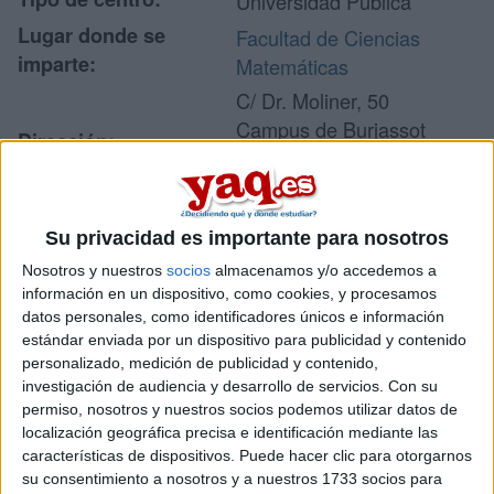
Universidad Pública
Lugar donde se
Facultad de Ciencias
imparte:
Matemáticas
C/ Dr. Moliner, 50
Campus de Burjassot
Dirección:
46100 Burjassot
Valencia
Su privacidad es importante para nosotros
Recibir más
Nosotros y nuestros
socios
almacenamos y/o accedemos a
información en un dispositivo, como cookies, y procesamos
información
datos personales, como identificadores únicos e información
estándar enviada por un dispositivo para publicidad y contenido
personalizado, medición de publicidad y contenido,
Rellena este formulario con tus datos y te pondremos en
investigación de audiencia y desarrollo de servicios.
Con su
contacto directamente con la universidad o centro.
permiso, nosotros y nuestros socios podemos utilizar datos de
Tu nombre:
*
localización geográfica precisa e identificación mediante las
características de dispositivos. Puede hacer clic para otorgarnos
su consentimiento a nosotros y a nuestros 1733 socios para
Tus apellidos:
*