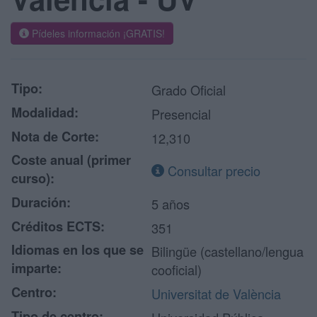
Pídeles información ¡GRATIS!
Tipo:
Grado Oficial
Modalidad:
Presencial
Nota de Corte:
12,310
Coste anual (primer
Consultar precio
curso):
Duración:
5 años
Créditos ECTS:
351
Idiomas en los que se
Bilingüe (castellano/lengua
imparte:
cooficial)
Centro:
Universitat de València
Tipo de centro: