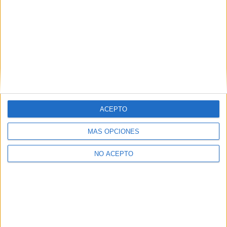
¿Quieres ver más titulaciones como ésta?
Dónde estudiar Matemáticas: Pincha aquí para ver todas las
opciones
Dónde estudiar Ingeniería Informática: Pincha aquí para ver
todas las opciones
¿Necesitas alojamiento universitario en
Valencia?
>> Residencias de estudiantes y colegios mayores en Valencia
ACEPTO
¿Decidiendo si estudiar esto?
MÁS OPCIONES
Pídeles información ¡GRATIS!
NO ACEPTO
Mapa
+
−