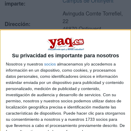
Campus de Ontinyent
imparte:
Avinguda Comte Torrefiel,
22
Dirección:
46870 Ontinyent
Valencia
Su privacidad es importante para nosotros
Recibir más
Nosotros y nuestros
socios
almacenamos y/o accedemos a
información
información en un dispositivo, como cookies, y procesamos
datos personales, como identificadores únicos e información
estándar enviada por un dispositivo para publicidad y contenido
Rellena este formulario con tus datos y te pondremos en
personalizado, medición de publicidad y contenido,
contacto directamente con la universidad o centro.
investigación de audiencia y desarrollo de servicios.
Con su
Tu nombre:
*
permiso, nosotros y nuestros socios podemos utilizar datos de
localización geográfica precisa e identificación mediante las
características de dispositivos. Puede hacer clic para otorgarnos
Tus apellidos:
*
su consentimiento a nosotros y a nuestros 1733 socios para
que llevemos a cabo el procesamiento previamente descrito. De