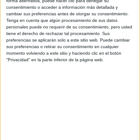
Tu email:
*
forma alternativa, puede hacer clic para denegar su
consentimiento o acceder a información más detallada y
cambiar sus preferencias antes de otorgar su consentimiento.
Acepto los
términos y condiciones
y la
política de
Tenga en cuenta que algún procesamiento de sus datos
privacidad
:
*
personales puede no requerir de su consentimiento, pero usted
tiene el derecho de rechazar tal procesamiento. Sus
preferencias se aplicarán solo a este sitio web. Puede cambiar
sus preferencias o retirar su consentimiento en cualquier
momento volviendo a este sitio y haciendo clic en el botón
"Privacidad" en la parte inferior de la página web.
Información básica sobre protección de datos
Responsable:
Compás Mediterráneo SL (Editora de la
web YAQ.es)
Finalidad:
La información recopilada mediante este
formulario será utilizada para:
Ponerte en contacto con el centro educativo
correspondiente, para que te proporcione la información
que has solicitado de acuerdo a tus intereses.
Informarte sobre temas de orientación educativa y
mejora personal de acuerdo a tus intereses mediante el