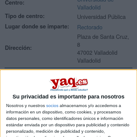
Centro:
Valladolid
Tipo de centro:
Universidad Pública
Lugar donde se imparte:
Rectorado
Plaza de Santa Cruz,
8
Dirección:
47002 Valladolid
Valladolid
Recibir más
información
Su privacidad es importante para nosotros
Nosotros y nuestros
socios
almacenamos y/o accedemos a
Rellena este formulario con tus datos y un texto con las
información en un dispositivo, como cookies, y procesamos
preguntas que quieres hacer. Al pulsar el botón de enviar,
datos personales, como identificadores únicos e información
los datos y la pregunta que has introducido se enviarán
estándar enviada por un dispositivo para publicidad y contenido
por correo electrónico al centro educativo para que te
personalizado, medición de publicidad y contenido,
respondan ellos directamente.