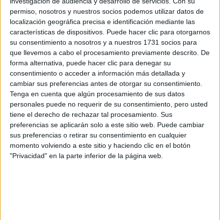
investigación de audiencia y desarrollo de servicios.
Con su
permiso, nosotros y nuestros socios podemos utilizar datos de
Tu nombre:
*
localización geográfica precisa e identificación mediante las
características de dispositivos. Puede hacer clic para otorgarnos
Tus apellidos:
*
su consentimiento a nosotros y a nuestros 1731 socios para
que llevemos a cabo el procesamiento previamente descrito. De
forma alternativa, puede hacer clic para denegar su
Tu email:
*
consentimiento o acceder a información más detallada y
cambiar sus preferencias antes de otorgar su consentimiento.
¿Qué quieres preguntar?
*
Tenga en cuenta que algún procesamiento de sus datos
personales puede no requerir de su consentimiento, pero usted
tiene el derecho de rechazar tal procesamiento. Sus
preferencias se aplicarán solo a este sitio web. Puede cambiar
sus preferencias o retirar su consentimiento en cualquier
momento volviendo a este sitio y haciendo clic en el botón
"Privacidad" en la parte inferior de la página web.
Escribe aquí las dudas o preguntas que te gustaría que te
respondieran: plazos de preinscripción, precios, plazas
disponibles…:
Acepto los
términos y condiciones
y la
política de
privacidad
:
*