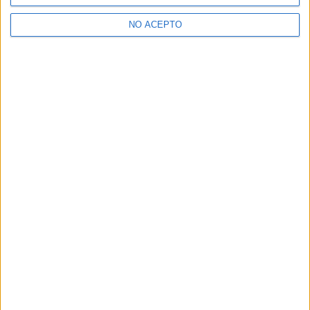
>> Residencias de estudiantes y colegios mayores en Valladolid
NO ACEPTO
¿Decidiendo si estudiar esto?
Pídeles información ¡GRATIS!
Mapa
+
−