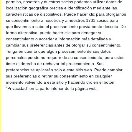
por correo electrónico al centro educativo para que te
permiso, nosotros y nuestros socios podemos utilizar datos de
respondan ellos directamente.
localización geográfica precisa e identificación mediante las
características de dispositivos. Puede hacer clic para otorgarnos
Tu nombre:
*
su consentimiento a nosotros y a nuestros 1733 socios para
que llevemos a cabo el procesamiento previamente descrito. De
Tus apellidos:
*
forma alternativa, puede hacer clic para denegar su
consentimiento o acceder a información más detallada y
cambiar sus preferencias antes de otorgar su consentimiento.
Tu email:
*
Tenga en cuenta que algún procesamiento de sus datos
personales puede no requerir de su consentimiento, pero usted
¿Qué quieres preguntar?
*
tiene el derecho de rechazar tal procesamiento. Sus
preferencias se aplicarán solo a este sitio web. Puede cambiar
sus preferencias o retirar su consentimiento en cualquier
momento volviendo a este sitio y haciendo clic en el botón
"Privacidad" en la parte inferior de la página web.
Escribe aquí las dudas o preguntas que te gustaría que te
respondieran: plazos de preinscripción, precios, plazas
disponibles…:
Acepto los
términos y condiciones
y la
política de