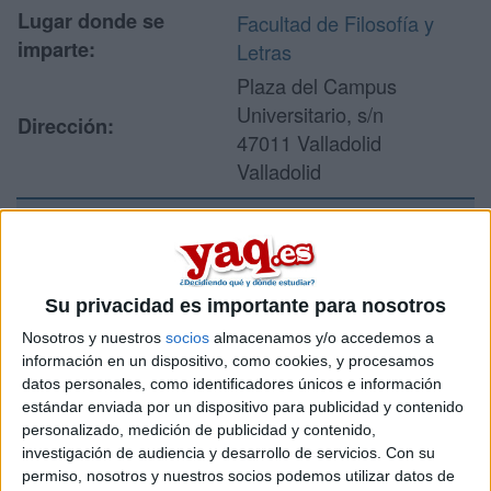
Lugar donde se
Facultad de Filosofía y
imparte:
Letras
Plaza del Campus
Universitario, s/n
Dirección:
47011 Valladolid
Valladolid
Recibir más
información
Su privacidad es importante para nosotros
Nosotros y nuestros
socios
almacenamos y/o accedemos a
Rellena este formulario con tus datos y un texto con las
información en un dispositivo, como cookies, y procesamos
preguntas que quieres hacer. Al pulsar el botón de enviar,
datos personales, como identificadores únicos e información
los datos y la pregunta que has introducido se enviarán
estándar enviada por un dispositivo para publicidad y contenido
por correo electrónico al centro educativo para que te
personalizado, medición de publicidad y contenido,
respondan ellos directamente.
investigación de audiencia y desarrollo de servicios.
Con su
Tu nombre:
*
permiso, nosotros y nuestros socios podemos utilizar datos de