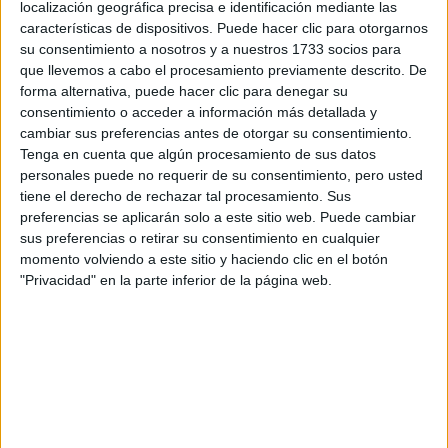
localización geográfica precisa e identificación mediante las
características de dispositivos. Puede hacer clic para otorgarnos
Tus apellidos:
*
su consentimiento a nosotros y a nuestros 1733 socios para
que llevemos a cabo el procesamiento previamente descrito. De
Tu email:
*
forma alternativa, puede hacer clic para denegar su
consentimiento o acceder a información más detallada y
cambiar sus preferencias antes de otorgar su consentimiento.
¿Qué quieres preguntar?
*
Tenga en cuenta que algún procesamiento de sus datos
personales puede no requerir de su consentimiento, pero usted
tiene el derecho de rechazar tal procesamiento. Sus
preferencias se aplicarán solo a este sitio web. Puede cambiar
sus preferencias o retirar su consentimiento en cualquier
momento volviendo a este sitio y haciendo clic en el botón
"Privacidad" en la parte inferior de la página web.
Escribe aquí las dudas o preguntas que te gustaría que te
respondieran: plazos de preinscripción, precios, plazas
disponibles…:
Acepto los
términos y condiciones
y la
política de
privacidad
:
*