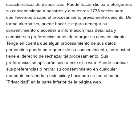
características de dispositivos. Puede hacer clic para otorgarnos
su consentimiento a nosotros y a nuestros 1733 socios para
Tu email:
*
que llevemos a cabo el procesamiento previamente descrito. De
forma alternativa, puede hacer clic para denegar su
consentimiento o acceder a información más detallada y
¿Qué quieres preguntar?
*
cambiar sus preferencias antes de otorgar su consentimiento.
Tenga en cuenta que algún procesamiento de sus datos
personales puede no requerir de su consentimiento, pero usted
tiene el derecho de rechazar tal procesamiento. Sus
preferencias se aplicarán solo a este sitio web. Puede cambiar
sus preferencias o retirar su consentimiento en cualquier
Escribe aquí las dudas o preguntas que te gustaría que te
momento volviendo a este sitio y haciendo clic en el botón
respondieran: plazos de preinscripción, precios, plazas
"Privacidad" en la parte inferior de la página web.
disponibles…:
Acepto los
términos y condiciones
y la
política de
privacidad
:
*