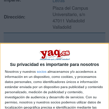
Letras
Plaza del Campus
Universitario, s/n
Dirección:
47011 Valladolid
Valladolid
Recibir más
información
Su privacidad es importante para nosotros
Rellena este formulario con tus datos y un texto con las
Nosotros y nuestros
socios
almacenamos y/o accedemos a
preguntas que quieres hacer. Al pulsar el botón de enviar,
los datos y la pregunta que has introducido se enviarán
información en un dispositivo, como cookies, y procesamos
por correo electrónico al centro educativo para que te
datos personales, como identificadores únicos e información
respondan ellos directamente.
estándar enviada por un dispositivo para publicidad y contenido
personalizado, medición de publicidad y contenido,
Tu nombre:
*
investigación de audiencia y desarrollo de servicios.
Con su
permiso, nosotros y nuestros socios podemos utilizar datos de
Tus apellidos:
*
localización geográfica precisa e identificación mediante las