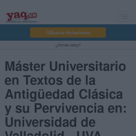
Toggl
navig
Buscar titulaciones
¿Dónde estoy?
Máster Universitario
en Textos de la
Antigüedad Clásica
y su Pervivencia en:
Universidad de
Valladolid - UVA