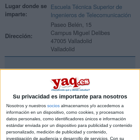
Lugar donde se
Escuela Técnica Superior de
imparte:
Ingenieros de Telecomunicación
Paseo Belén, 15
Campus Miguel Delibes
Dirección:
47005 Valladolid
Valladolid
Recibir más
información
Su privacidad es importante para nosotros
Rellena este formulario con tus datos y un texto con las
Nosotros y nuestros
socios
almacenamos y/o accedemos a
preguntas que quieres hacer. Al pulsar el botón de enviar,
información en un dispositivo, como cookies, y procesamos
los datos y la pregunta que has introducido se enviarán
datos personales, como identificadores únicos e información
por correo electrónico al centro educativo para que te
respondan ellos directamente.
estándar enviada por un dispositivo para publicidad y contenido
personalizado, medición de publicidad y contenido,
Tu nombre:
*
investigación de audiencia y desarrollo de servicios.
Con su