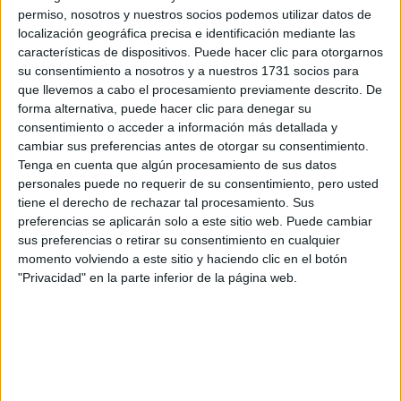
permiso, nosotros y nuestros socios podemos utilizar datos de
Tus apellidos:
*
localización geográfica precisa e identificación mediante las
características de dispositivos. Puede hacer clic para otorgarnos
su consentimiento a nosotros y a nuestros 1731 socios para
Tu email:
*
que llevemos a cabo el procesamiento previamente descrito. De
forma alternativa, puede hacer clic para denegar su
consentimiento o acceder a información más detallada y
¿Qué quieres preguntar?
*
cambiar sus preferencias antes de otorgar su consentimiento.
Tenga en cuenta que algún procesamiento de sus datos
personales puede no requerir de su consentimiento, pero usted
tiene el derecho de rechazar tal procesamiento. Sus
preferencias se aplicarán solo a este sitio web. Puede cambiar
sus preferencias o retirar su consentimiento en cualquier
Escribe aquí las dudas o preguntas que te gustaría que te
momento volviendo a este sitio y haciendo clic en el botón
respondieran: plazos de preinscripción, precios, plazas
"Privacidad" en la parte inferior de la página web.
disponibles…:
Acepto los
términos y condiciones
y la
política de
privacidad
:
*