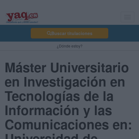
Toggl
navig
Buscar titulaciones
¿Dónde estoy?
Máster Universitario
en Investigación en
Tecnologías de la
Información y las
Comunicaciones en:
Universidad de