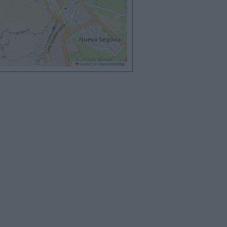
Leaflet
|
©
OpenStreetMap