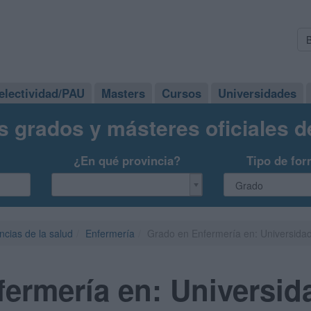
electividad/PAU
Masters
Cursos
Universidades
s grados y másteres oficiales 
¿En qué provincia?
Tipo de for
ncias de la salud
Enfermería
Grado en Enfermería en: Universidad
ermería en: Universid