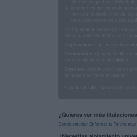
información que has solicitado de 
Informarte sobre temas de orienta
intereses mediante el boletín elec
comunicaciones comerciales o publ
Para lo anterior, se podrá utilizar c
teléfono, SMS, WhatsApp u otros med
Legitimación:
Consentimiento expres
Destinatarios:
Compás Mediterráneo 
centro destinatario de la solicitud.
Derechos:
Acceder, rectificar y sup
en nuestra polítia de privacidad.
Puedes consultar nuestra política de
¿Quieres ver más titulacione
Dónde estudiar Enfermería: Pincha aquí 
¿Necesitas alojamiento univer