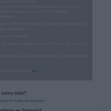
acuerdo a tus intereses.
ción educativa y mejora personal de acuerdo a tus
trónico de yaq.es, que puede incluir también
icitarias.
ualquier medio de comunicación, como correo electrónico,
ios electrónicos.
o del interesado.
SL (empresa editora de la web YAQ.es), así como el
rimir los datos, así como otros derechos, como se explica
 privacidad completa
aquí
.
s como ésta?
para ver todas las opciones
sitario en Segovia?