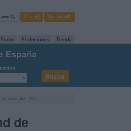
Buscar
Entrar
Regístrate
Foros
Profesiones
Tienda
de España
mación:
 de Valladolid - UVA
ad de