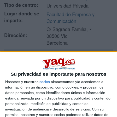
Tipo de centro:
Universidad Privada
Lugar donde se
Facultad de Empresa y
imparte:
Comunicación
C/ Sagrada Familia, 7
Dirección:
08500 Vic
Barcelona
Recibir más
información
Su privacidad es importante para nosotros
Nosotros y nuestros
socios
almacenamos y/o accedemos a
Rellena este formulario con tus datos y un texto con las
información en un dispositivo, como cookies, y procesamos
preguntas que quieres hacer. Al pulsar el botón de enviar,
datos personales, como identificadores únicos e información
los datos y la pregunta que has introducido se enviarán
estándar enviada por un dispositivo para publicidad y contenido
por correo electrónico al centro educativo para que te
personalizado, medición de publicidad y contenido,
respondan ellos directamente.
investigación de audiencia y desarrollo de servicios.
Con su
Tu nombre:
*
permiso, nosotros y nuestros socios podemos utilizar datos de