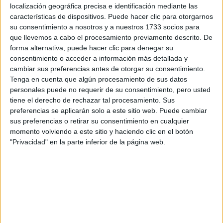
localización geográfica precisa e identificación mediante las
características de dispositivos. Puede hacer clic para otorgarnos
Tus apellidos:
*
su consentimiento a nosotros y a nuestros 1733 socios para
que llevemos a cabo el procesamiento previamente descrito. De
forma alternativa, puede hacer clic para denegar su
Tu email:
*
consentimiento o acceder a información más detallada y
cambiar sus preferencias antes de otorgar su consentimiento.
¿Qué quieres preguntar?
*
Tenga en cuenta que algún procesamiento de sus datos
personales puede no requerir de su consentimiento, pero usted
tiene el derecho de rechazar tal procesamiento. Sus
preferencias se aplicarán solo a este sitio web. Puede cambiar
sus preferencias o retirar su consentimiento en cualquier
momento volviendo a este sitio y haciendo clic en el botón
"Privacidad" en la parte inferior de la página web.
Escribe aquí las dudas o preguntas que te gustaría que te
respondieran: plazos de preinscripción, precios, plazas
disponibles…:
Acepto los
términos y condiciones
y la
política de
privacidad
:
*