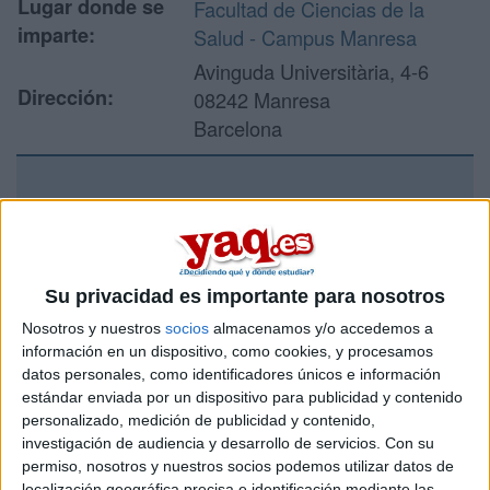
Lugar donde se
Facultad de Ciencias de la
imparte:
Salud - Campus Manresa
Avinguda Universitària, 4-6
Dirección:
08242 Manresa
Barcelona
Recibir más
información
Su privacidad es importante para nosotros
Rellena este formulario con tus datos y un texto con las
Nosotros y nuestros
socios
almacenamos y/o accedemos a
preguntas que quieres hacer. Al pulsar el botón de enviar,
información en un dispositivo, como cookies, y procesamos
los datos y la pregunta que has introducido se enviarán
datos personales, como identificadores únicos e información
por correo electrónico al centro educativo para que te
respondan ellos directamente.
estándar enviada por un dispositivo para publicidad y contenido
personalizado, medición de publicidad y contenido,
Tu nombre:
*
investigación de audiencia y desarrollo de servicios.
Con su
permiso, nosotros y nuestros socios podemos utilizar datos de
localización geográfica precisa e identificación mediante las