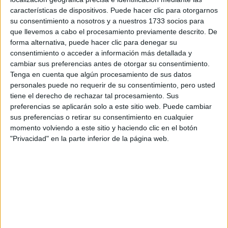
Tus apellidos:
*
características de dispositivos. Puede hacer clic para otorgarnos
su consentimiento a nosotros y a nuestros 1733 socios para
Tu email:
*
que llevemos a cabo el procesamiento previamente descrito. De
forma alternativa, puede hacer clic para denegar su
consentimiento o acceder a información más detallada y
¿Qué quieres preguntar?
*
cambiar sus preferencias antes de otorgar su consentimiento.
Tenga en cuenta que algún procesamiento de sus datos
personales puede no requerir de su consentimiento, pero usted
tiene el derecho de rechazar tal procesamiento. Sus
preferencias se aplicarán solo a este sitio web. Puede cambiar
sus preferencias o retirar su consentimiento en cualquier
Escribe aquí las dudas o preguntas que te gustaría que te
momento volviendo a este sitio y haciendo clic en el botón
respondieran: plazos de preinscripción, precios, plazas
"Privacidad" en la parte inferior de la página web.
disponibles…:
Acepto los
términos y condiciones
y la
política de
privacidad
:
*