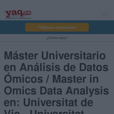
Toggl
navig
Buscar titulaciones
¿Dónde estoy?
Máster Universitario
en Análisis de Datos
Ómicos / Master in
Omics Data Analysis
en: Universitat de
Vic - Universitat