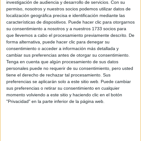
investigación de audiencia y desarrollo de servicios.
Con su
Tu nombre:
*
permiso, nosotros y nuestros socios podemos utilizar datos de
localización geográfica precisa e identificación mediante las
características de dispositivos. Puede hacer clic para otorgarnos
Tus apellidos:
*
su consentimiento a nosotros y a nuestros 1733 socios para
que llevemos a cabo el procesamiento previamente descrito. De
Tu email:
*
forma alternativa, puede hacer clic para denegar su
consentimiento o acceder a información más detallada y
cambiar sus preferencias antes de otorgar su consentimiento.
¿Qué quieres preguntar?
*
Tenga en cuenta que algún procesamiento de sus datos
personales puede no requerir de su consentimiento, pero usted
tiene el derecho de rechazar tal procesamiento. Sus
preferencias se aplicarán solo a este sitio web. Puede cambiar
sus preferencias o retirar su consentimiento en cualquier
momento volviendo a este sitio y haciendo clic en el botón
"Privacidad" en la parte inferior de la página web.
Escribe aquí las dudas o preguntas que te gustaría que te
respondieran: plazos de preinscripción, precios, plazas
disponibles…:
Acepto los
términos y condiciones
y la
política de
privacidad
:
*