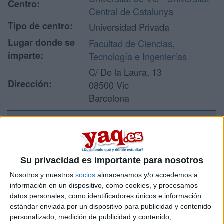
Centro:
Central de Catalunya
Tipo de centro:
Universidad Privada
Lugar donde se
Facultad de Ciencias,
imparte:
Tecnología e Ingenierías
C/ De la Laura, 13
Dirección:
08500 Vic
Barcelona
Recibir más
información
Su privacidad es importante para nosotros
Nosotros y nuestros
socios
almacenamos y/o accedemos a
Rellena este formulario con tus datos y un texto con las
información en un dispositivo, como cookies, y procesamos
preguntas que quieres hacer. Al pulsar el botón de enviar,
datos personales, como identificadores únicos e información
los datos y la pregunta que has introducido se enviarán
estándar enviada por un dispositivo para publicidad y contenido
por correo electrónico al centro educativo para que te
personalizado, medición de publicidad y contenido,
respondan ellos directamente.