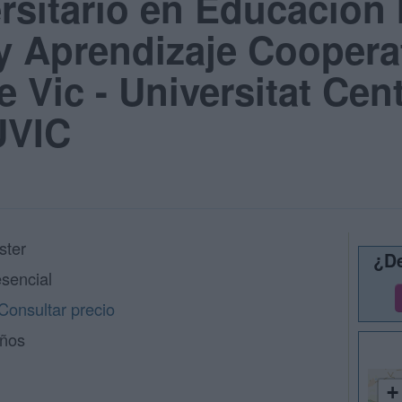
rsitario en Educación 
 Aprendizaje Cooperat
e Vic - Universitat Cen
UVIC
ster
¿De
sencial
Consultar precio
años
+