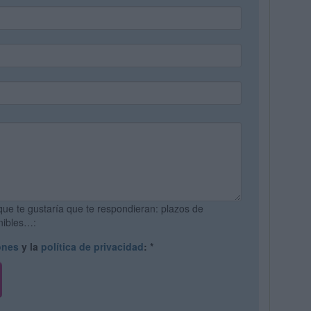
que te gustaría que te respondieran: plazos de
onibles…:
ones
y la
política de privacidad
:
*