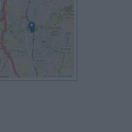
Leaflet
|
©
OpenStreetMap