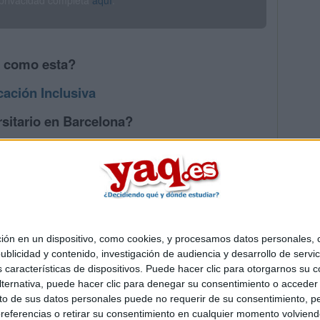
 privacidad completa
aquí
.
s como esta?
ación Inclusiva
sitario en Barcelona?
os mayores en Barcelona
 en un dispositivo, como cookies, y procesamos datos personales, co
Quiénes somos
|
Contactar
|
Anúnciate
blicidad y contenido, investigación de audiencia y desarrollo de servic
o legal
|
Politica de privacidad
|
Condiciones generales
|
Política de co
as características de dispositivos. Puede hacer clic para otorgarnos su
s Mediterráneo S.L.
- Diego de León 47 - 28006 Madrid [ESPAÑA] - T
ternativa, puede hacer clic para denegar su consentimiento o acceder
 de sus datos personales puede no requerir de su consentimiento, per
referencias o retirar su consentimiento en cualquier momento volviendo 