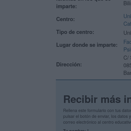
Bil
imparte:
Uni
Centro:
Ca
Tipo de centro:
Uni
Fac
Lugar donde se imparte:
Psi
C/ 
Dirección:
08
Ba
Recibir más i
Rellena este formulario con tus dato
pulsar el botón de enviar, los datos
correo electrónico al centro educati
Tu nombre:
*