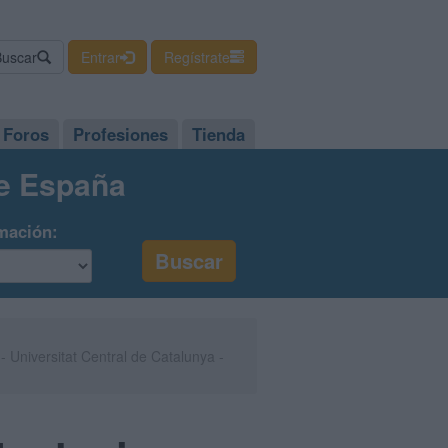
Buscar
Entrar
Regístrate
Foros
Profesiones
Tienda
de España
mación:
- Universitat Central de Catalunya -