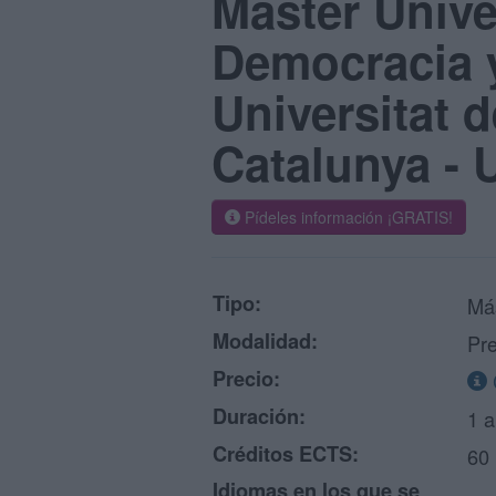
Máster Unive
Democracia y
Universitat d
Catalunya - 
Pídeles información ¡GRATIS!
Tipo:
Má
Modalidad:
Pre
Precio:
Duración:
1 
Créditos ECTS:
60
Idiomas en los que se