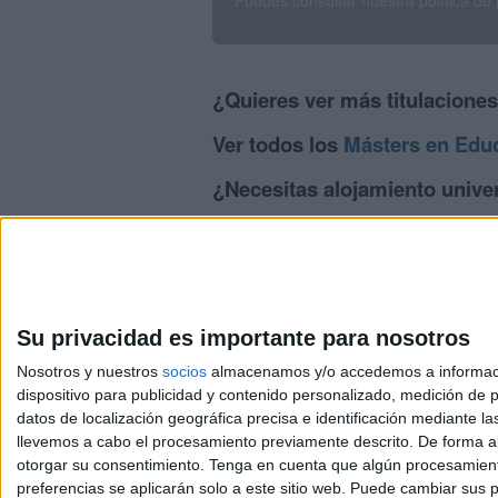
Puedes consultar nuestra política de
¿Quieres ver más titulacione
Ver todos los
Másters en Educ
¿Necesitas alojamiento univer
>> Residencias de estudiantes y colegi
Su privacidad es importante para nosotros
Nosotros y nuestros
socios
almacenamos y/o accedemos a información
dispositivo para publicidad y contenido personalizado, medición de pu
Avis
datos de localización geográfica precisa e identificación mediante l
© 2003-2026
Compá
llevemos a cabo el procesamiento previamente descrito. De forma al
otorgar su consentimiento.
Tenga en cuenta que algún procesamiento
preferencias se aplicarán solo a este sitio web. Puede cambiar sus p