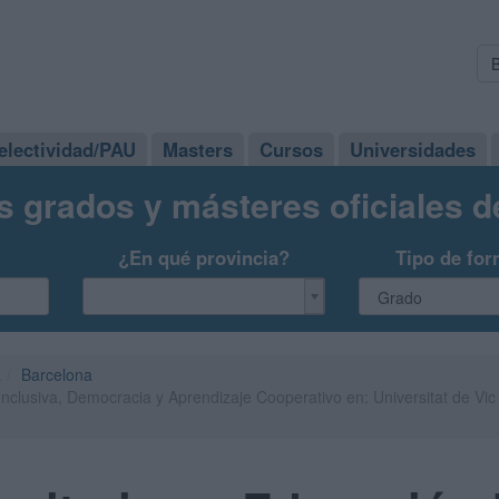
electividad/PAU
Masters
Cursos
Universidades
s grados y másteres oficiales 
¿En qué provincia?
Tipo de for
a
Barcelona
nclusiva, Democracia y Aprendizaje Cooperativo en: Universitat de Vic 