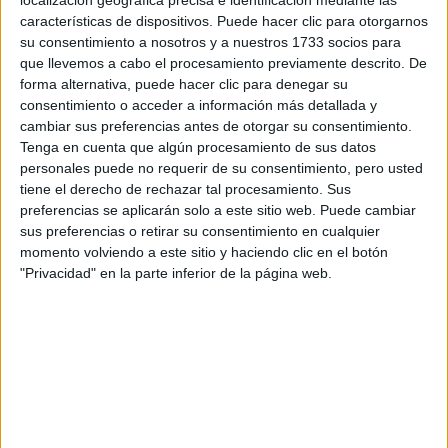
localización geográfica precisa e identificación mediante las
Tus apellidos:
*
características de dispositivos. Puede hacer clic para otorgarnos
su consentimiento a nosotros y a nuestros 1733 socios para
Tu email:
*
que llevemos a cabo el procesamiento previamente descrito. De
forma alternativa, puede hacer clic para denegar su
consentimiento o acceder a información más detallada y
¿Qué quieres preguntar?
*
cambiar sus preferencias antes de otorgar su consentimiento.
Tenga en cuenta que algún procesamiento de sus datos
personales puede no requerir de su consentimiento, pero usted
tiene el derecho de rechazar tal procesamiento. Sus
preferencias se aplicarán solo a este sitio web. Puede cambiar
sus preferencias o retirar su consentimiento en cualquier
Escribe aquí las dudas o preguntas que te gustaría que te
momento volviendo a este sitio y haciendo clic en el botón
respondieran: plazos de preinscripción, precios, plazas
"Privacidad" en la parte inferior de la página web.
disponibles…:
Acepto los
términos y condiciones
y la
política de
privacidad
:
*