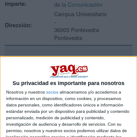
imparte:
de la Comunicación
Campus Universitario
-
Dirección:
36005 Pontevedra
Pontevedra
Recibir más
información
Su privacidad es importante para nosotros
Rellena este formulario con tus datos y un texto con las
Nosotros y nuestros
socios
almacenamos y/o accedemos a
preguntas que quieres hacer. Al pulsar el botón de enviar,
información en un dispositivo, como cookies, y procesamos
los datos y la pregunta que has introducido se enviarán
datos personales, como identificadores únicos e información
por correo electrónico al centro educativo para que te
estándar enviada por un dispositivo para publicidad y contenido
respondan ellos directamente.
personalizado, medición de publicidad y contenido,
Tu nombre:
*
investigación de audiencia y desarrollo de servicios.
Con su
permiso, nosotros y nuestros socios podemos utilizar datos de