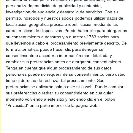
Recibir más
personalizado, medición de publicidad y contenido,
investigación de audiencia y desarrollo de servicios.
Con su
información
permiso, nosotros y nuestros socios podemos utilizar datos de
localización geográfica precisa e identificación mediante las
Rellena este formulario con tus datos y un texto con las
características de dispositivos. Puede hacer clic para otorgarnos
preguntas que quieres hacer. Al pulsar el botón de enviar,
su consentimiento a nosotros y a nuestros 1733 socios para
los datos y la pregunta que has introducido se enviarán
que llevemos a cabo el procesamiento previamente descrito. De
por correo electrónico al centro educativo para que te
forma alternativa, puede hacer clic para denegar su
respondan ellos directamente.
consentimiento o acceder a información más detallada y
cambiar sus preferencias antes de otorgar su consentimiento.
Tu nombre:
*
Tenga en cuenta que algún procesamiento de sus datos
personales puede no requerir de su consentimiento, pero usted
Tus apellidos:
*
tiene el derecho de rechazar tal procesamiento. Sus
preferencias se aplicarán solo a este sitio web. Puede cambiar
sus preferencias o retirar su consentimiento en cualquier
Tu email:
*
momento volviendo a este sitio y haciendo clic en el botón
"Privacidad" en la parte inferior de la página web.
¿Qué quieres preguntar?
*