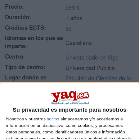
Precio:
591 €
Duración:
1 años
Créditos ECTS:
60
Idiomas en los que se
Castellano
imparte:
Centro:
Universidade de Vigo
Tipo de centro:
Universidad Pública
Lugar donde se
Facultad de Ciencias de la
imparte:
Educación
Campus Universitario
-
Dirección:
Su privacidad es importante para nosotros
32004 Ourense
Ourense
Nosotros y nuestros
socios
almacenamos y/o accedemos a
información en un dispositivo, como cookies, y procesamos
datos personales, como identificadores únicos e información
estándar enviada por un dispositivo para publicidad y contenido