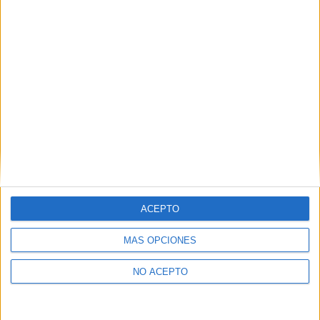
como otros derechos, como se explica en nuestra polítia de
privacidad.
Puedes consultar nuestra política de privacidad completa
aquí
.
¿Quieres ver más titulaciones como esta?
Ver todos los
Másters en Estadística
¿Necesitas alojamiento universitario en
Pontevedra?
ACEPTO
>> Residencias de estudiantes y colegios mayores en Pontevedra
MÁS OPCIONES
¿Decidiendo si estudiar esto?
NO ACEPTO
Pídeles información ¡GRATIS!