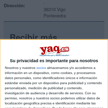
-
Dirección:
36310 Vigo
Pontevedra
Recibir más
información
Rellena este formulario con tus datos y un texto con las
preguntas que quieres hacer. Al pulsar el botón de enviar,
Su privacidad es importante para nosotros
los datos y la pregunta que has introducido se enviarán
Nosotros y nuestros
socios
almacenamos y/o accedemos a
por correo electrónico al centro educativo para que te
información en un dispositivo, como cookies, y procesamos
respondan ellos directamente.
datos personales, como identificadores únicos e información
Tu nombre:
*
estándar enviada por un dispositivo para publicidad y contenido
personalizado, medición de publicidad y contenido,
investigación de audiencia y desarrollo de servicios.
Con su
Tus apellidos:
*
permiso, nosotros y nuestros socios podemos utilizar datos de
localización geográfica precisa e identificación mediante las