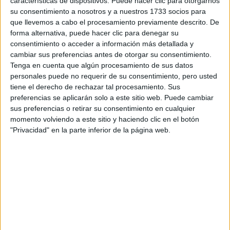
Tu email:
*
características de dispositivos. Puede hacer clic para otorgarnos
su consentimiento a nosotros y a nuestros 1733 socios para
que llevemos a cabo el procesamiento previamente descrito. De
¿Qué quieres preguntar?
*
forma alternativa, puede hacer clic para denegar su
consentimiento o acceder a información más detallada y
cambiar sus preferencias antes de otorgar su consentimiento.
Tenga en cuenta que algún procesamiento de sus datos
personales puede no requerir de su consentimiento, pero usted
tiene el derecho de rechazar tal procesamiento. Sus
preferencias se aplicarán solo a este sitio web. Puede cambiar
Escribe aquí las dudas o preguntas que te gustaría que te
sus preferencias o retirar su consentimiento en cualquier
respondieran: plazos de preinscripción, precios, plazas
momento volviendo a este sitio y haciendo clic en el botón
disponibles…:
"Privacidad" en la parte inferior de la página web.
Acepto los
términos y condiciones
y la
política de
privacidad
:
*
Información básica sobre protección de datos