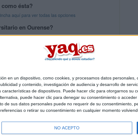
s como ésta?
Pincha aquí para ver todas las opciones
rsitario en Ourense?
os mayores en Ourense
 en un dispositivo, como cookies, y procesamos datos personales, co
Quiénes somos
|
Contactar
|
Anúnciate
blicidad y contenido, investigación de audiencia y desarrollo de servic
o legal
|
Politica de privacidad
|
Condiciones generales
|
Política de co
as características de dispositivos. Puede hacer clic para otorgarnos su
s Mediterráneo S.L.
- Diego de León 47 - 28006 Madrid [ESPAÑA] - T
ternativa, puede hacer clic para denegar su consentimiento o acceder
 de sus datos personales puede no requerir de su consentimiento, per
referencias o retirar su consentimiento en cualquier momento volviendo 
NO ACEPTO