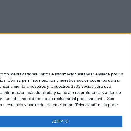
mo identificadores únicos e información estándar enviada por un
ios.
Con su permiso, nosotros y nuestros socios podemos utilizar
okies
 consentimiento a nosotros y a nuestros 1733 socios para que
el. +34 91 593 2767
 a información más detallada y cambiar sus preferencias antes de
o usted tiene el derecho de rechazar tal procesamiento. Sus
a este sitio y haciendo clic en el botón "Privacidad" en la parte
ACEPTO