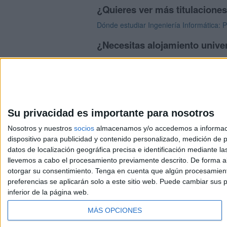
¿Quieres ver más titulacione
Dónde estudiar Ingeniería Informática: 
¿Necesitas alojamiento unive
>> Residencias de estudiantes y colegi
Su privacidad es importante para nosotros
Nosotros y nuestros
socios
almacenamos y/o accedemos a información
dispositivo para publicidad y contenido personalizado, medición de pu
Avis
datos de localización geográfica precisa e identificación mediante l
© 2003-2026
Compá
llevemos a cabo el procesamiento previamente descrito. De forma al
otorgar su consentimiento.
Tenga en cuenta que algún procesamiento
preferencias se aplicarán solo a este sitio web. Puede cambiar sus p
inferior de la página web.
MÁS OPCIONES