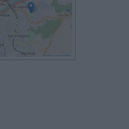
Leaflet
|
©
OpenStreetMap