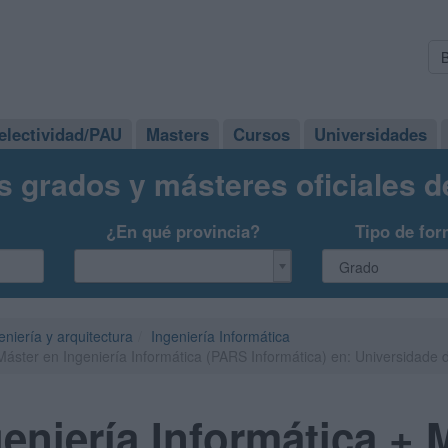
electividad/PAU
Masters
Cursos
Universidades
s grados y másteres oficiales 
¿En qué provincia?
Tipo de for
eniería y arquitectura
Ingeniería Informática
Máster en Ingeniería Informática (PARS Informática) en: Universidade
eniería Informática + 