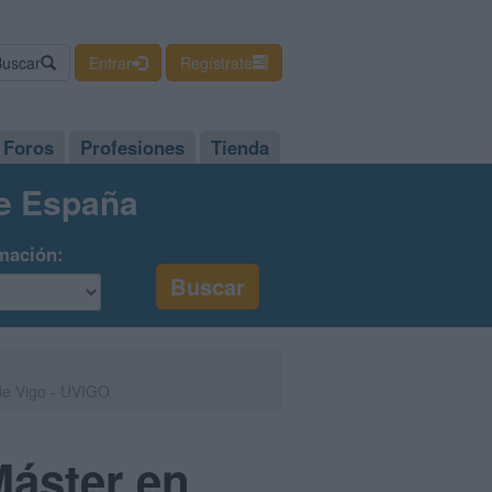
Buscar
Entrar
Regístrate
Foros
Profesiones
Tienda
de España
mación:
 de Vigo - UVIGO
Máster en