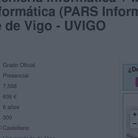
nformática (PARS Inform
e de Vigo - UVIGO
Grado Oficial
¿De
Presencial
7,568
836 €
6 años
+
300
−
:
Castellano