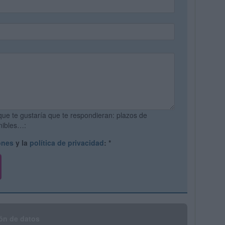
que te gustaría que te respondieran: plazos de
onibles…:
ones
y la
política de privacidad
:
*
ón de datos