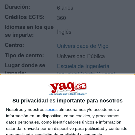
Duración:
6 años
Créditos ECTS:
360
Idiomas en los que
Inglés
se imparte:
Centro:
Universidade de Vigo
Tipo de centro:
Universidad Pública
Lugar donde se
Escuela de Ingeniería
imparte:
Industrial (Sede Ciudad)
C/ Conde de Torrecedeira, 86
Dirección:
36208 Vigo
Pontevedra
Su privacidad es importante para nosotros
Nosotros y nuestros
socios
almacenamos y/o accedemos a
información en un dispositivo, como cookies, y procesamos
Recibir más
datos personales, como identificadores únicos e información
estándar enviada por un dispositivo para publicidad y contenido
personalizado, medición de publicidad y contenido,