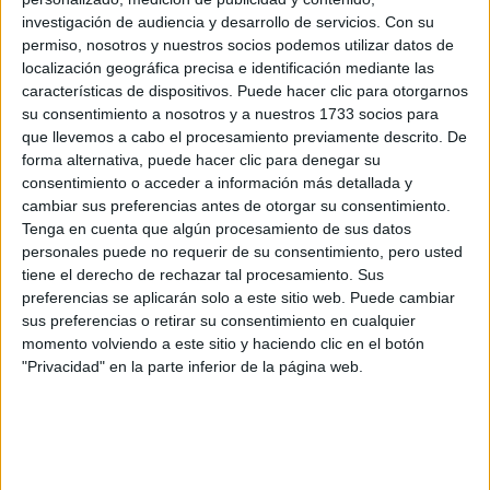
información
investigación de audiencia y desarrollo de servicios.
Con su
permiso, nosotros y nuestros socios podemos utilizar datos de
Rellena este formulario con tus datos y un texto con las
localización geográfica precisa e identificación mediante las
preguntas que quieres hacer. Al pulsar el botón de enviar,
características de dispositivos. Puede hacer clic para otorgarnos
los datos y la pregunta que has introducido se enviarán
su consentimiento a nosotros y a nuestros 1733 socios para
por correo electrónico al centro educativo para que te
respondan ellos directamente.
que llevemos a cabo el procesamiento previamente descrito. De
forma alternativa, puede hacer clic para denegar su
Tu nombre:
*
consentimiento o acceder a información más detallada y
cambiar sus preferencias antes de otorgar su consentimiento.
Tus apellidos:
*
Tenga en cuenta que algún procesamiento de sus datos
personales puede no requerir de su consentimiento, pero usted
tiene el derecho de rechazar tal procesamiento. Sus
Tu email:
*
preferencias se aplicarán solo a este sitio web. Puede cambiar
sus preferencias o retirar su consentimiento en cualquier
momento volviendo a este sitio y haciendo clic en el botón
¿Qué quieres preguntar?
*
"Privacidad" en la parte inferior de la página web.