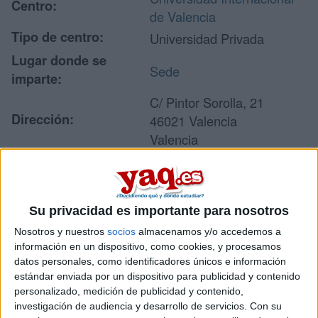
Centro:
de Valencia
Tipo de centro:
Universidad Privada
Lugar donde se
Sede
imparte:
C/ Pintor Sorolla, 21
Dirección:
46021 Valencia
Valencia
Recibir más
Su privacidad es importante para nosotros
información
Nosotros y nuestros
socios
almacenamos y/o accedemos a
información en un dispositivo, como cookies, y procesamos
Rellena este formulario con tus datos y un texto con las
datos personales, como identificadores únicos e información
preguntas que quieres hacer. Al pulsar el botón de enviar,
estándar enviada por un dispositivo para publicidad y contenido
los datos y la pregunta que has introducido se enviarán
personalizado, medición de publicidad y contenido,
por correo electrónico al centro educativo para que te
investigación de audiencia y desarrollo de servicios.
Con su
respondan ellos directamente.