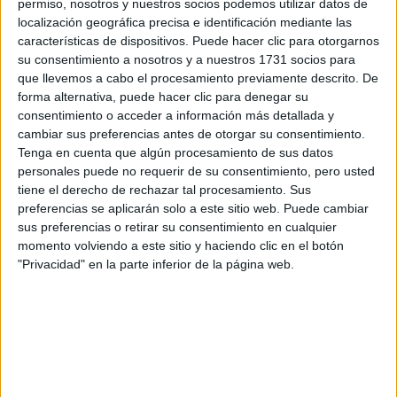
permiso, nosotros y nuestros socios podemos utilizar datos de
Tu nombre:
*
localización geográfica precisa e identificación mediante las
características de dispositivos. Puede hacer clic para otorgarnos
su consentimiento a nosotros y a nuestros 1731 socios para
Tus apellidos:
*
que llevemos a cabo el procesamiento previamente descrito. De
forma alternativa, puede hacer clic para denegar su
consentimiento o acceder a información más detallada y
Tu email:
*
cambiar sus preferencias antes de otorgar su consentimiento.
Tenga en cuenta que algún procesamiento de sus datos
¿Qué quieres preguntar?
*
personales puede no requerir de su consentimiento, pero usted
tiene el derecho de rechazar tal procesamiento. Sus
preferencias se aplicarán solo a este sitio web. Puede cambiar
sus preferencias o retirar su consentimiento en cualquier
momento volviendo a este sitio y haciendo clic en el botón
"Privacidad" en la parte inferior de la página web.
Escribe aquí las dudas o preguntas que te gustaría que te
respondieran: plazos de preinscripción, precios, plazas
disponibles…:
Acepto los
términos y condiciones
y la
política de
privacidad
:
*