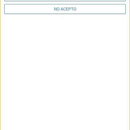
>> Residencias de estudiantes y colegios mayores en Valencia
NO ACEPTO
¿Decidiendo si estudiar esto?
Pídeles información ¡GRATIS!
Mapa
+
−