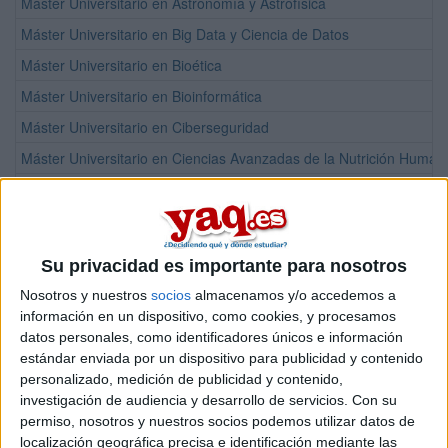
Máster Universitario en Astronomía y Astrofísica
Máster Universitario en Big Data y Ciencia de Datos
Máster Universitario en Bioética
Máster Universitario en Bioinformática
Máster Universitario en Ciberseguridad
Máster Universitario en Ciencias Avanzadas de la Nutrición Human
Máster Universitario en Composición Musical
Máster Universitario en Comunicación Corporativa y Estratégica
Máster Universitario en Comunicación Social de la Investigación Cie
Su privacidad es importante para nosotros
Máster Universitario en Comunicación Social y Cultural para los 
Nosotros y nuestros
socios
almacenamos y/o accedemos a
Máster Universitario en Comunicación y Marketing Político
información en un dispositivo, como cookies, y procesamos
datos personales, como identificadores únicos e información
Máster Universitario en Creación de Guiones Audiovisuales
estándar enviada por un dispositivo para publicidad y contenido
Máster Universitario en Criminología. Delincuencia y Victimología
personalizado, medición de publicidad y contenido,
investigación de audiencia y desarrollo de servicios.
Con su
Máster Universitario en Cuidados de Enfermería en Urgencias y E
permiso, nosotros y nuestros socios podemos utilizar datos de
Máster Universitario en Derecho de los Negocios y la Contratación 
localización geográfica precisa e identificación mediante las