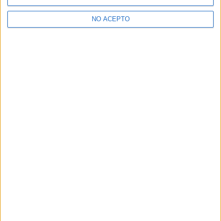
NO ACEPTO
A 18 usuarios les interesa estudiar aquí
Ver todos
Mapa