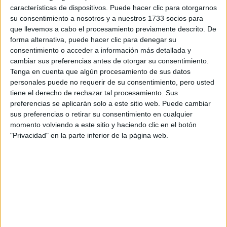
características de dispositivos. Puede hacer clic para otorgarnos
Máster Universitario en Derecho Digital y de la Ciberseguridad
su consentimiento a nosotros y a nuestros 1733 socios para
Máster Universitario en Desarrollo de Aplicaciones y Servicios Web
que llevemos a cabo el procesamiento previamente descrito. De
forma alternativa, puede hacer clic para denegar su
Máster Universitario en Dificultades del Aprendizaje y Trastornos
consentimiento o acceder a información más detallada y
Máster Universitario en Dirección de Marketing y Gestión Comercia
cambiar sus preferencias antes de otorgar su consentimiento.
Tenga en cuenta que algún procesamiento de sus datos
Máster Universitario en Dirección Sanitaria y Gestión Clínica
personales puede no requerir de su consentimiento, pero usted
Máster Universitario en Dirección y Gestión de Enfermería
tiene el derecho de rechazar tal procesamiento. Sus
Máster Universitario en Dirección y Gestión de Personas
preferencias se aplicarán solo a este sitio web. Puede cambiar
sus preferencias o retirar su consentimiento en cualquier
Máster Universitario en Dirección y Gestión Financiera
momento volviendo a este sitio y haciendo clic en el botón
Máster Universitario en Dirección, Liderazgo y Gestión de Centros
"Privacidad" en la parte inferior de la página web.
Máster Universitario en Economía Circular y Desarrollo Sostenible
Máster Universitario en Educación Bilingüe
Máster Universitario en Energías Renovables
Máster Universitario en Enfermería de Cuidados Intensivos
Máster Universitario en Enseñanza del Español como Lengua Extra