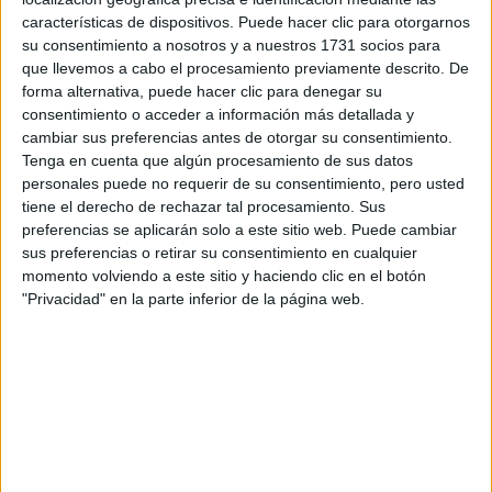
Tus apellidos:
*
características de dispositivos. Puede hacer clic para otorgarnos
su consentimiento a nosotros y a nuestros 1731 socios para
Tu email:
*
que llevemos a cabo el procesamiento previamente descrito. De
forma alternativa, puede hacer clic para denegar su
consentimiento o acceder a información más detallada y
¿Qué quieres preguntar?
*
cambiar sus preferencias antes de otorgar su consentimiento.
Tenga en cuenta que algún procesamiento de sus datos
personales puede no requerir de su consentimiento, pero usted
tiene el derecho de rechazar tal procesamiento. Sus
preferencias se aplicarán solo a este sitio web. Puede cambiar
sus preferencias o retirar su consentimiento en cualquier
Escribe aquí las dudas o preguntas que te gustaría que te
momento volviendo a este sitio y haciendo clic en el botón
respondieran: plazos de preinscripción, precios, plazas
"Privacidad" en la parte inferior de la página web.
disponibles…:
Acepto los
términos y condiciones
y la
política de
privacidad
:
*