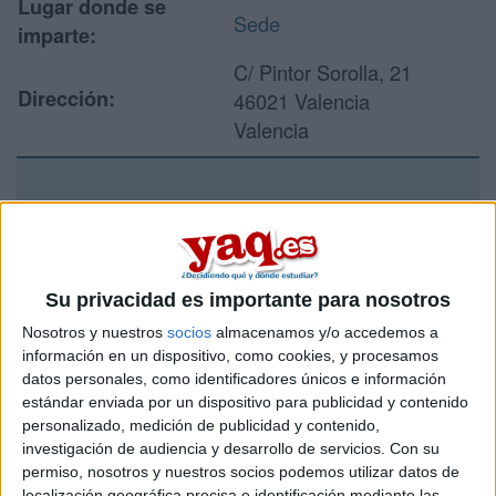
Lugar donde se
Sede
imparte:
C/ Pintor Sorolla, 21
Dirección:
46021 Valencia
Valencia
Recibir más
información
Su privacidad es importante para nosotros
Rellena este formulario con tus datos y un texto con las
Nosotros y nuestros
socios
almacenamos y/o accedemos a
preguntas que quieres hacer. Al pulsar el botón de enviar,
información en un dispositivo, como cookies, y procesamos
los datos y la pregunta que has introducido se enviarán
datos personales, como identificadores únicos e información
por correo electrónico al centro educativo para que te
respondan ellos directamente.
estándar enviada por un dispositivo para publicidad y contenido
personalizado, medición de publicidad y contenido,
Tu nombre:
*
investigación de audiencia y desarrollo de servicios.
Con su
permiso, nosotros y nuestros socios podemos utilizar datos de
localización geográfica precisa e identificación mediante las