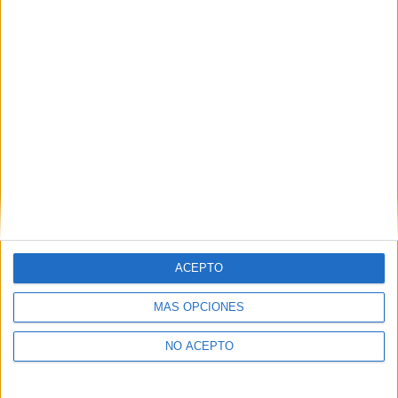
como otros derechos, como se explica en nuestra polítia de
privacidad.
Puedes consultar nuestra política de privacidad completa
aquí
.
¿Quieres ver más titulaciones como esta?
Ver todos los
Másters en Nutrición Humana y
Dietética
¿Necesitas alojamiento universitario en
Valencia?
ACEPTO
>> Residencias de estudiantes y colegios mayores en Valencia
MÁS OPCIONES
¿Decidiendo si estudiar esto?
NO ACEPTO
Pídeles información ¡GRATIS!