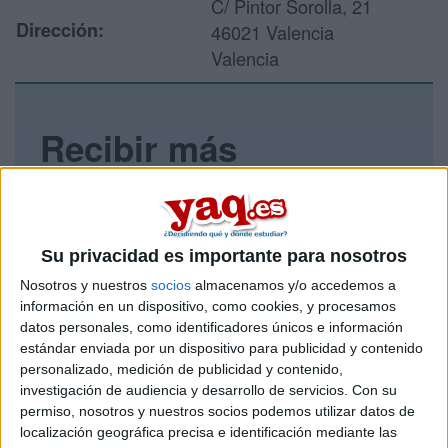
C/ Pintor Sorolla, 21
Dirección:
46021 Valencia
Valencia
Recibir más
información
Rellena este formulario con tus datos y un texto con las
preguntas que quieres hacer. Al pulsar el botón de enviar,
Su privacidad es importante para nosotros
los datos y la pregunta que has introducido se enviarán
por correo electrónico al centro educativo para que te
Nosotros y nuestros
socios
almacenamos y/o accedemos a
respondan ellos directamente.
información en un dispositivo, como cookies, y procesamos
datos personales, como identificadores únicos e información
Tu nombre:
*
estándar enviada por un dispositivo para publicidad y contenido
personalizado, medición de publicidad y contenido,
Tus apellidos:
*
investigación de audiencia y desarrollo de servicios.
Con su
permiso, nosotros y nuestros socios podemos utilizar datos de
localización geográfica precisa e identificación mediante las
Tu email:
*