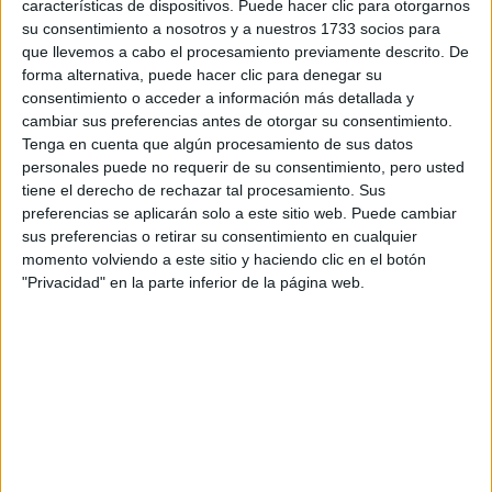
características de dispositivos. Puede hacer clic para otorgarnos
su consentimiento a nosotros y a nuestros 1733 socios para
que llevemos a cabo el procesamiento previamente descrito. De
¿Qué quieres preguntar?
*
forma alternativa, puede hacer clic para denegar su
consentimiento o acceder a información más detallada y
cambiar sus preferencias antes de otorgar su consentimiento.
Tenga en cuenta que algún procesamiento de sus datos
personales puede no requerir de su consentimiento, pero usted
tiene el derecho de rechazar tal procesamiento. Sus
Escribe aquí las dudas o preguntas que te gustaría que te
preferencias se aplicarán solo a este sitio web. Puede cambiar
respondieran: plazos de preinscripción, precios, plazas
sus preferencias o retirar su consentimiento en cualquier
disponibles…:
momento volviendo a este sitio y haciendo clic en el botón
"Privacidad" en la parte inferior de la página web.
Acepto los
términos y condiciones
y la
política de
privacidad
:
*
Información básica sobre protección de datos